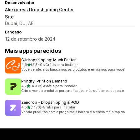
Desenvolvedor
Aliexpress Dropshipping Center
Site
Dubai, DU, AE
Lançado
12 de setembro de 2024
Mais apps parecidos
CJdropshipping: Much Faster
de 5 estrelas
4,9
(2.549)
•
Grátis para instalar
2549 avaliações ao todo
Você vende, nós buscamos os produtos e enviamos para você!
Printify: Print on Demand
de 5 estrelas
4,7
(4.318)
•
Grátis para instalar
4318 avaliações ao todo
Crie e venda produtos personalizados, nós cuidamos do resto.
Zendrop ‑ Dropshipping & POD
de 5 estrelas
4,5
(1.176)
•
Grátis para instalar
1176 avaliações ao todo
Venda produtos com o preço mais barato e o envio mais rápido