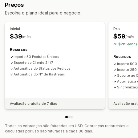
Preços
Brinquedos e jogos
Produtos para bebês
Escolha o plano ideal para o negócio.
Produtos esportivos
Produtos para pets
Móveis
Negócios e escritórios
Equipamentos
Automotivo
Inicial
Pro
Produtos para adultos
$39
$59
/mês
/mês
Locais para aquisição de produtos
ou $288/ano 
Recursos
Andorra
Angola
Anguila
Antígua e Barbuda
Argentina
Recursos
Importe 50 Produtos Únicos
Austrália
Azerbaijão
Bahamas
Bangladesh
Barbados
Suporte ao Cliente 24/7
Importe 500
Barein
Bermudas
Brasil
Brunei
Burquina Faso
Butão
Automática do Status dos Pedidos
Importe 250
Bélgica
China
Espanha
Estados Unidos
França
Automática do Nº de Rastream
Suporte ao C
Automática 
Ilhas Virgens Britânicas
Polônia
Reino Unido
Áustria
Sincronizaç
Avaliação gratuita de 7 dias
Avaliação grat
Todas as cobranças são faturadas em USD. Cobranças recorrentes e
calculadas por uso são faturadas a cada 30 dias.