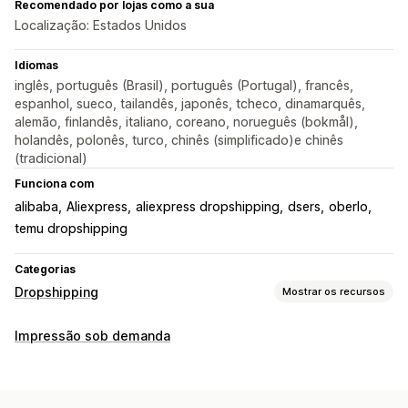
Recomendado por lojas como a sua
Localização: Estados Unidos
Idiomas
inglês, português (Brasil), português (Portugal), francês,
espanhol, sueco, tailandês, japonês, tcheco, dinamarquês,
alemão, finlandês, italiano, coreano, norueguês (bokmål),
holandês, polonês, turco, chinês (simplificado)e chinês
(tradicional)
Funciona com
alibaba
Aliexpress
aliexpress dropshipping
dsers
oberlo
temu dropshipping
Categorias
Dropshipping
Mostrar os recursos
Produtos que você pode vender
Impressão sob demanda
Vestuário e acessórios
Bolsas e malas
Casa e jardim
Saúde e beleza
Alimentos e bebidas
Eletrônicos
Arte e artesanato
Entretenimento e mídia