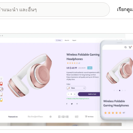
เรียกดู
อรีรูปภาพที่แสดง