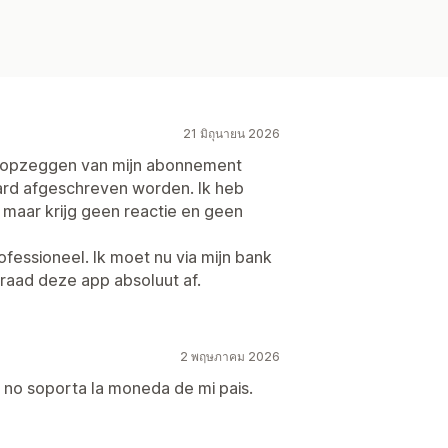
21 มิถุนายน 2026
t opzeggen van mijn abonnement
card afgeschreven worden. Ik heb
aar krijg geen reactie en geen
fessioneel. Ik moet nu via mijn bank
k raad deze app absoluut af.
2 พฤษภาคม 2026
p no soporta la moneda de mi pais.