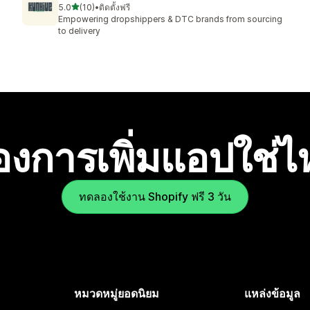
เต็ม 5 ดาว
5.0
(10)
•
ติดตั้งฟรี
ทั้งหมด 10 รีวิว
Empowering dropshippers & DTC brands from sourcing
to delivery
องการเพิ่มแอปใช่
ทดลองใช้งาน Shopify ฟรี 3 วัน
หมวดหมู่ยอดนิยม
แหล่งข้อมูล