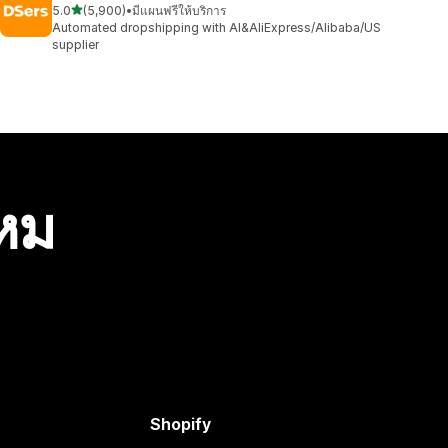
เต็ม 5 ดาว
5.0
(5,900)
•
มีแผนฟรีให้บริการ
ทั้งหมด 5900 รีวิว
Automated dropshipping with AI&AliExpress/Alibaba/US
supplier
ไหม
Shopify