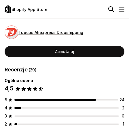
Shopify App Store
Tuecus Aliexpress Dropshipping
Zainstaluj
Recenzje
(29)
Ogólna ocena
4,5
5
24
4
2
3
0
2
1