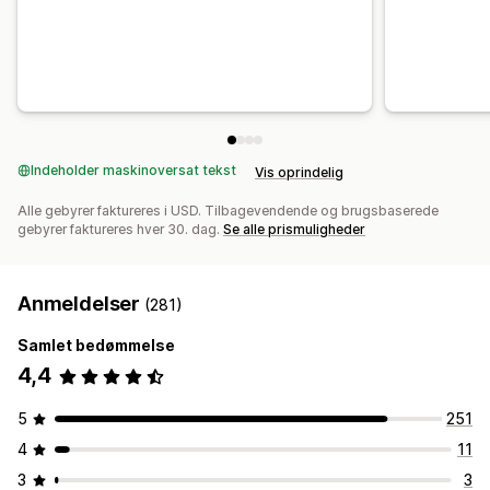
Indeholder maskinoversat tekst
Vis oprindelig
Alle gebyrer faktureres i USD. Tilbagevendende og brugsbaserede
gebyrer faktureres hver 30. dag.
Se alle prismuligheder
Anmeldelser
(281)
Samlet bedømmelse
4,4
5
251
4
11
3
3