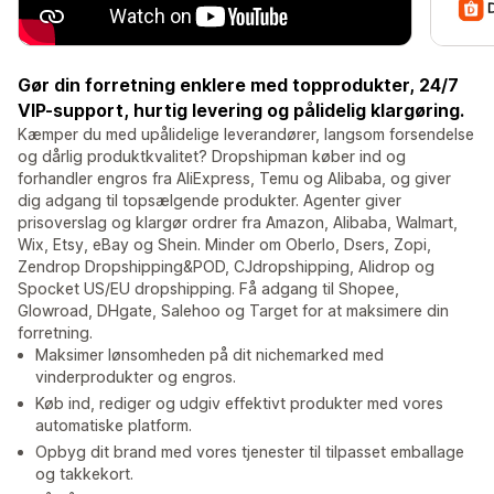
Gør din forretning enklere med topprodukter, 24/7
VIP-support, hurtig levering og pålidelig klargøring.
Kæmper du med upålidelige leverandører, langsom forsendelse
og dårlig produktkvalitet? Dropshipman køber ind og
forhandler engros fra AliExpress, Temu og Alibaba, og giver
dig adgang til topsælgende produkter. Agenter giver
prisoverslag og klargør ordrer fra Amazon, Alibaba, Walmart,
Wix, Etsy, eBay og Shein. Minder om Oberlo, Dsers, Zopi,
Zendrop Dropshipping&POD, CJdropshipping, Alidrop og
Spocket US/EU dropshipping. Få adgang til Shopee,
Glowroad, DHgate, Salehoo og Target for at maksimere din
forretning.
Maksimer lønsomheden på dit nichemarked med
vinderprodukter og engros.
Køb ind, rediger og udgiv effektivt produkter med vores
automatiske platform.
Opbyg dit brand med vores tjenester til tilpasset emballage
og takkekort.