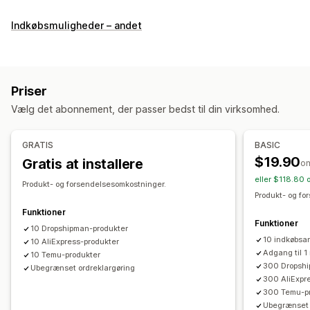
Produkter, du kan sælge
Indkøbsmuligheder – andet
Tøj og tilbehør
Tasker og kufferter
Hus og have
Sundhed og skønhed
Elektronik
Kunsthåndværk
Underholdning og medier
Legetøj og spil
Babyprodukter
Priser
Sportsprodukter
Produkter til kæledyr
Erhverv og kontor
Vælg det abonnement, der passer bedst til din virksomhed.
Hardware
Auto
Indkøbslokationer
GRATIS
BASIC
Kina
USA
$19.90
Gratis at installere
o
eller $118.80 
Produkt- og forsendelsesomkostninger.
Produkt- og fo
Funktioner
Funktioner
10 Dropshipman-produkter
10 indkøbsa
10 AliExpress-produkter
Adgang til 1
10 Temu-produkter
300 Dropshi
Ubegrænset ordreklargøring
300 AliExpr
300 Temu-p
Ubegrænset 