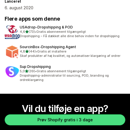
Lanceret
6. august 2020
Flere apps som denne
USAdrop‑Dropshipping & POD
ud af 5 stjerner
4,6
(73)
•
Gratis abonnement tilgængeligt
73 anmeldelser i alt
Dropshipping – Få dækket alle dine behov inden for dropshipping
SourcinBox‑Dropshipping Agent
ud af 5 stjerner
4,8
(44)
•
Gratis at installere
44 anmeldelser i alt
Skaf produkter af høj kvalitet, og automatiser klargøring af ordrer
Sup Dropshipping
ud af 5 stjerner
5,0
(39)
•
Gratis abonnement tilgængeligt
39 anmeldelser i alt
Dropshipping-administrator til sourcing, POD, branding og
ordreklargøring
Vil du tilføje en app?
Prøv Shopify gratis i 3 dage