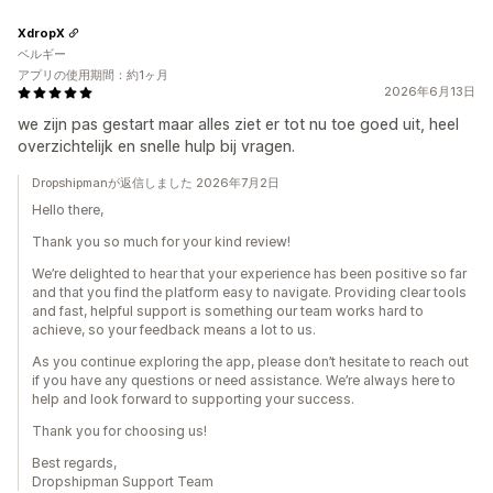
XdropX
ベルギー
アプリの使用期間：約1ヶ月
2026年6月13日
we zijn pas gestart maar alles ziet er tot nu toe goed uit, heel
overzichtelijk en snelle hulp bij vragen.
Dropshipmanが返信しました 2026年7月2日
Hello there,
Thank you so much for your kind review!
We’re delighted to hear that your experience has been positive so far
and that you find the platform easy to navigate. Providing clear tools
and fast, helpful support is something our team works hard to
achieve, so your feedback means a lot to us.
As you continue exploring the app, please don’t hesitate to reach out
if you have any questions or need assistance. We’re always here to
help and look forward to supporting your success.
Thank you for choosing us!
Best regards,
Dropshipman Support Team