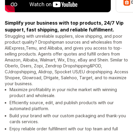
Simplify your business with top products, 24/7 Vip
support, fast shipping, and reliable fulfillment.
Struggling with unreliable suppliers, slow shipping, and poor
product quality? Dropshipman sources and wholesales from
AliExpress,Temu, and Alibaba, and gives you access to top-
selling products. Agents offer quotes and fulfill orders from
Amazon, Alibaba, Walmart, Wix, Etsy, eBay and Shein. Similar to
Oberlo, Dsers, Zopi, Zendrop Dropshipping&POD,
CJdropshipping, Alidrop, Spocket US/EU dropshipping. Access
Shopee, Glowroad, DHgate, Salehoo, Target, and to maximize
your business.
Maximize profitability in your niche market with winning
product and wholesale.
Efficiently source, edit, and publish products with our
automated platform.
Build your brand with our custom packaging and thank-you
cards services.
Enjoy reliable order fulfillment with our top team and full