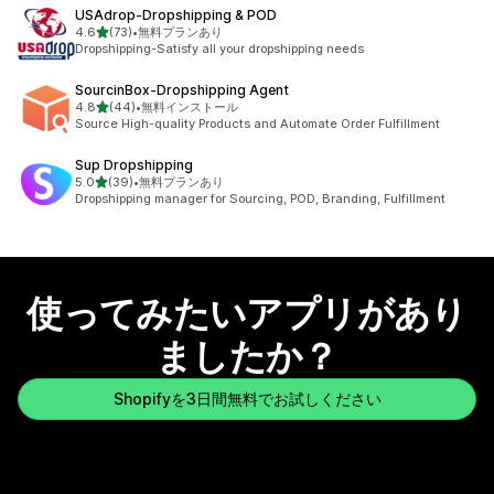
USAdrop‑Dropshipping & POD
5つ星中
4.6
(73)
•
無料プランあり
合計レビュー数：73件
Dropshipping-Satisfy all your dropshipping needs
SourcinBox‑Dropshipping Agent
5つ星中
4.8
(44)
•
無料インストール
合計レビュー数：44件
Source High-quality Products and Automate Order Fulfillment
Sup Dropshipping
5つ星中
5.0
(39)
•
無料プランあり
合計レビュー数：39件
Dropshipping manager for Sourcing, POD, Branding, Fulfillment
使ってみたいアプリがあり
ましたか？
Shopifyを3日間無料でお試しください