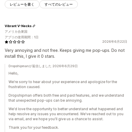
レビューを書く
すべてのレビュー
Vibrant V-Necks
アメリカ合衆国
アプリの使用期間：1日
2026年6月22日
Very annoying and not free. Keeps giving me pop-ups. Do not
install this, I give it 0 stars.
Dropshipmanが返信しました 2026年6月29日
Hello,
We're sorry to hear about your experience and apologize for the
frustration caused.
Dropshipman offers both free and paid features, and we understand
that unexpected pop-ups can be annoying.
We'd love the opportunity to better understand what happened and
help resolve any issues you encountered. We've reached out to you
via email, and we hope you'll give us a chance to assist.
Thank you for your feedback.