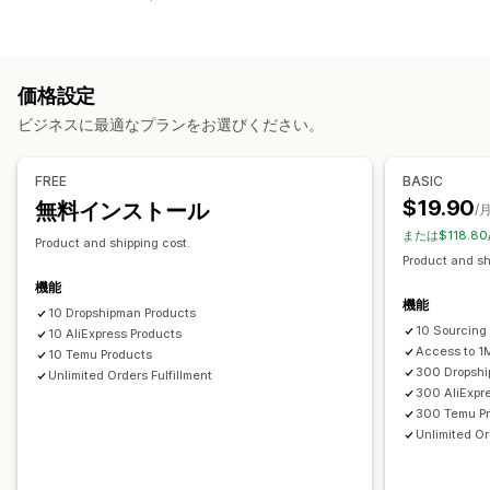
衣料品・アクセサリー
バッグ・スーツケース
インテリア・園芸品
健康・美容
電化製品
アート・クラフト
エンターテイメント・メディア
おもちゃ・ゲーム
ベビー用品
価格設定
スポーツ用品
ペット用品
ビジネス・事務用品
ハードウェア
ビジネスに最適なプランをお選びください。
自動車関連
調達ロケーション
FREE
BASIC
アメリカ合衆国
中国
$19.90
無料インストール
/
または$118.8
Product and shipping cost.
Product and sh
機能
機能
10 Dropshipman Products
10 Sourcing
10 AliExpress Products
Access to 1
10 Temu Products
300 Dropshi
Unlimited Orders Fulfillment
300 AliExpr
300 Temu P
Unlimited Or