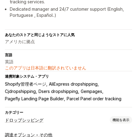
tracking services.
Dedicated manager and 24/7 customer support (English,
Portuguese , Español..)
あなたのストアと同じようなストアに人気
アメリカに拠点
言語
英語
このアプリは日本語に翻訳されていません
連携対象システム・アプリ
Shopify管理者ページ
AliExpress dropshipping
Cjdropshipping
Dsers dropshipping
Gempages
Pagefly Landing Page Builder
Parcel Panel order tracking
カテゴリー
ドロップシッピング
機能を表示
販売可能な商品
調達オプション - その他