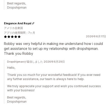
Best regards,
Dropshipman
Elegance And Royal
アメリカ合衆国
アプリの使用期間：7ヶ月
2026年6月17日
Robby was very helpful in making me understand how i could
get assistance to set up my relationship with dropshipman.
Thank you Robby
Dropshipmanが返信しました 2026年6月29日
Hello,
Thank you so much for your wonderful feedback! If you ever need
any further assistance, our team is always here to help.
We truly appreciate your support and wish you continued success
with your business!
Best regards,
Dropshipman