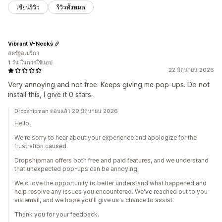
เขียนรีวิว
รีวิวทั้งหมด
Vibrant V-Necks
สหรัฐอเมริกา
1 วัน ในการใช้แอป
22 มิถุนายน 2026
Very annoying and not free. Keeps giving me pop-ups. Do not
install this, I give it 0 stars.
Dropshipman ตอบแล้ว 29 มิถุนายน 2026
Hello,
We're sorry to hear about your experience and apologize for the
frustration caused.
Dropshipman offers both free and paid features, and we understand
that unexpected pop-ups can be annoying.
We'd love the opportunity to better understand what happened and
help resolve any issues you encountered. We've reached out to you
via email, and we hope you'll give us a chance to assist.
Thank you for your feedback.