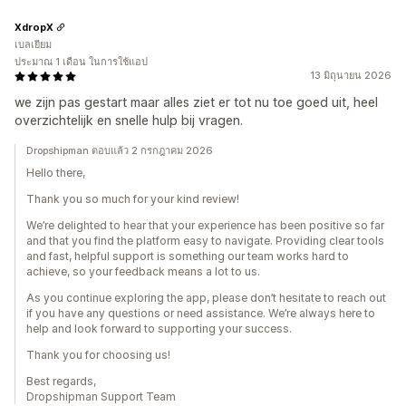
XdropX
เบลเยียม
ประมาณ 1 เดือน ในการใช้แอป
13 มิถุนายน 2026
we zijn pas gestart maar alles ziet er tot nu toe goed uit, heel
overzichtelijk en snelle hulp bij vragen.
Dropshipman ตอบแล้ว 2 กรกฎาคม 2026
Hello there,
Thank you so much for your kind review!
We’re delighted to hear that your experience has been positive so far
and that you find the platform easy to navigate. Providing clear tools
and fast, helpful support is something our team works hard to
achieve, so your feedback means a lot to us.
As you continue exploring the app, please don’t hesitate to reach out
if you have any questions or need assistance. We’re always here to
help and look forward to supporting your success.
Thank you for choosing us!
Best regards,
Dropshipman Support Team