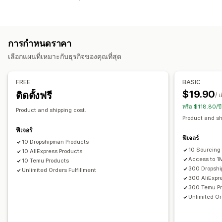
เสื้อผ้าและเครื่องประดับ
กระเป๋าและกระเป๋าเดินทาง
บ้านและสวน
สุขภาพและความงาม
อิเล็กทรอนิกส์
ศิลปะและงานฝีมือ
ความบันเทิงและสื่อ
ของเล่นและเกม
สินค้าสำหรับเด็ก
สินค้ากีฬา
การกำหนดราคา
สินค้าสำหรับสัตว์เลี้ยง
ธุรกิจและสำนักงาน
ฮาร์ดแวร์
ยานยนต์
เลือกแผนที่เหมาะกับธุรกิจของคุณที่สุด
ตำแหน่งที่ตั้งที่จัดหา
จีน
สหรัฐอเมริกา
FREE
BASIC
$19.90
ติดตั้งฟรี
/ 
หรือ $118.80/ป
Product and shipping cost.
Product and sh
ฟีเจอร์
ฟีเจอร์
10 Dropshipman Products
10 Sourcing
10 AliExpress Products
Access to 1
10 Temu Products
300 Dropshi
Unlimited Orders Fulfillment
300 AliExpr
300 Temu P
Unlimited Or