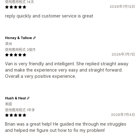
使用應用程式 14天
2026年7月12日
reply quickly and customer service is great
Honey & Tallow
澳洲
使用應用程式 3個月
2026年7月7日
Van is very friendly and intelligent. She replied straight away
and make the experience very easy and straight forward.
Overall a very positive experience.
Hush & Heal
美國
使用應用程式 1年多
2026年7月4日
Brian was a great help! He guided me through me struggles
and helped me figure out how to fix my problem!