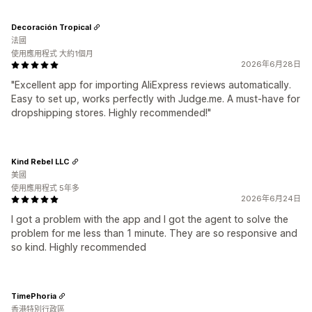
Decoración Tropical
法國
使用應用程式 大約1個月
2026年6月28日
"Excellent app for importing AliExpress reviews automatically.
Easy to set up, works perfectly with Judge.me. A must-have for
dropshipping stores. Highly recommended!"
Kind Rebel LLC
美國
使用應用程式 5年多
2026年6月24日
I got a problem with the app and I got the agent to solve the
problem for me less than 1 minute. They are so responsive and
so kind. Highly recommended
TimePhoria
香港特別行政區