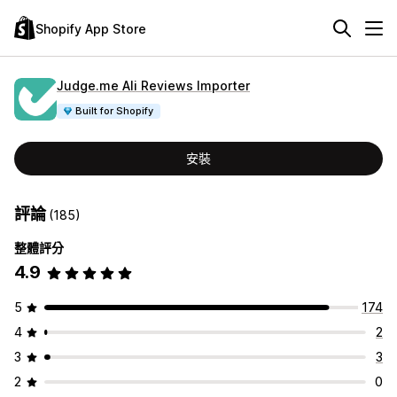
Shopify App Store
Judge.me Ali Reviews Importer
Built for Shopify
安裝
評論
(185)
整體評分
4.9
5
174
4
2
3
3
2
0