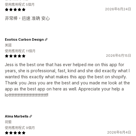
使用應用程式 5個月
2026年6月24日
非常棒，迅速 准确 安心
Exotics Carbon Design
美國
使用應用程式 11個月
2026年6月15日
Jess is the best one that has ever helped me on this app for
years, she is professional, fast, kind and she did exactly what I
wanted this exactly what makes this app the best on shopify.
Thank you Jess you are the best and you made me look at the
app as the best app on here as well. Appreciate your help a
lottttttttttttttttttttttttt!!
Alma Marbella
荷蘭
使用應用程式 9個月
2026年6月4日