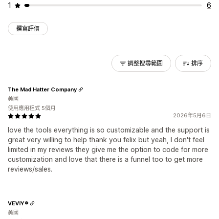
1
6
撰寫評價
調整搜尋範圍
排序
The Mad Hatter Company
美國
使用應用程式 5個月
2026年5月6日
love the tools everything is so customizable and the support is
great very willing to help thank you felix but yeah, I don't feel
limited in my reviews they give me the option to code for more
customization and love that there is a funnel too to get more
reviews/sales.
VEVIY®
美國