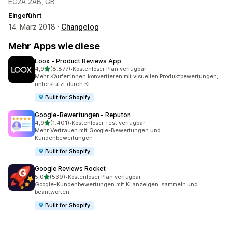
EC2A 2AB, GB
Eingeführt
14. März 2018 ·
Changelog
Mehr Apps wie diese
Loox ‑ Product Reviews App
von 5 Sternen
4,9
(8.877)
•
Kostenloser Plan verfügbar
8877 Rezensionen insgesamt
Mehr Käufer:innen konvertieren mit visuellen Produktbewertungen,
unterstützt durch KI
Built for Shopify
Google‑Bewertungen ‑ Reputon
von 5 Sternen
4,9
(1.401)
•
Kostenloser Test verfügbar
1401 Rezensionen insgesamt
Mehr Vertrauen mit Google-Bewertungen und
Kundenbewertungen
Built for Shopify
Google Reviews Rocket
von 5 Sternen
5,0
(539)
•
Kostenloser Plan verfügbar
539 Rezensionen insgesamt
Google-Kundenbewertungen mit KI anzeigen, sammeln und
beantworten.
Built for Shopify