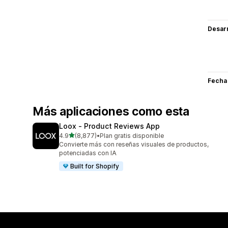
Desarr
Fecha
Más aplicaciones como esta
Loox ‑ Product Reviews App
de 5 estrellas
4.9
(8,877)
•
Plan gratis disponible
8877 reseñas en total
Convierte más con reseñas visuales de productos,
potenciadas con IA
Built for Shopify