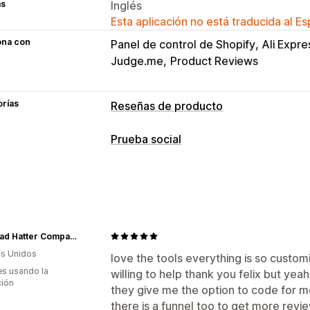
as
Inglés
Esta aplicación no está traducida al E
ona con
Panel de control de Shopify
Ali Expre
Judge.me
Product Reviews
orías
Reseñas de producto
Opciones de muestra
Prueba social
Reseñas con fotos
Reseñas con vide
Tipo de contenido
Emblemas
Carruseles
Galerías mult
UGC
Fotos
Videos
Reseñas
Preguntas y respuestas
Grupos de p
Fragmentos enriquecidos
The Mad Hatter Company
Formas de recopilar reseñas
s Unidos
love the tools everything is so custom
Importar y exportar
s usando la
willing to help thank you felix but yeah
ción
they give me the option to code for m
there is a funnel too to get more revi