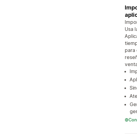
Impo
apli
Impor
Usa l
Aplic
tiemp
para 
reseñ
venta
Imp
Apl
Sin
Ate
Gen
gen
Con