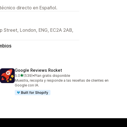
técnico directo en Español.
ip Street, London, ENG, EC2A 2AB,
mbios
Google Reviews Rocket
de 5 estrellas
5.0
(539)
•
Plan gratis disponible
539 reseñas en total
Muestra, recopila y responde a las reseñas de clientes en
Google con IA.
Built for Shopify