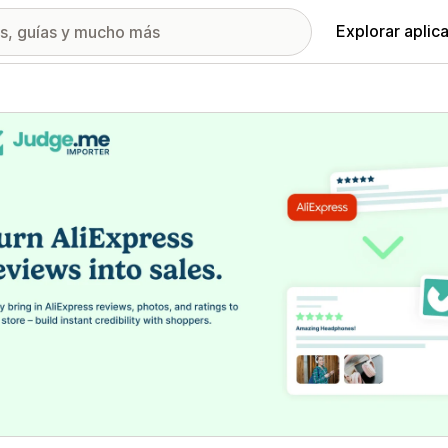
Explorar aplic
ía de imágenes destacadas