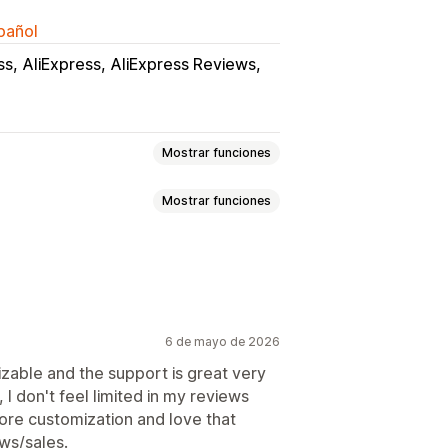
spañol
ss
AliExpress
AliExpress Reviews
Mostrar funciones
Mostrar funciones
os
Calificación por estrellas
imedia
Página de todas las reseñas
roductos
Filtros
6 de mayo de 2026
izable and the support is great very
, I don't feel limited in my reviews
ore customization and love that
ews/sales.