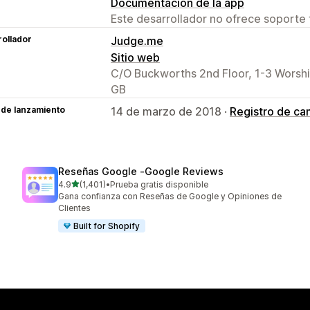
Documentación de la app
Este desarrollador no ofrece soporte 
ollador
Judge.me
Sitio web
C/O Buckworths 2nd Floor, 1-3 Worsh
GB
 de lanzamiento
14 de marzo de 2018 ·
Registro de ca
Reseñas Google ‑Google Reviews
de 5 estrellas
4.9
(1,401)
•
Prueba gratis disponible
1401 reseñas en total
Gana confianza con Reseñas de Google y Opiniones de
Clientes
Built for Shopify