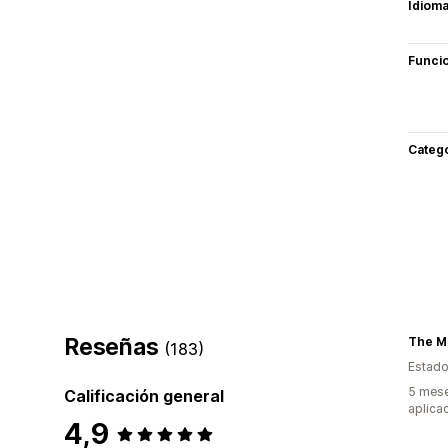
Idiom
Funci
Categ
Reseñas
(183)
Estado
5 mese
Calificación general
aplica
4,9