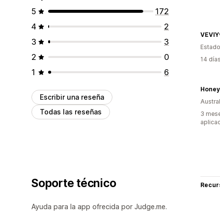
5
172
4
2
VEVIY
3
3
Estado
2
0
14 día
1
6
Honey
Escribir una reseña
Austral
Todas las reseñas
3 mese
aplica
Soporte técnico
Recur
Ayuda para la app ofrecida por Judge.me.