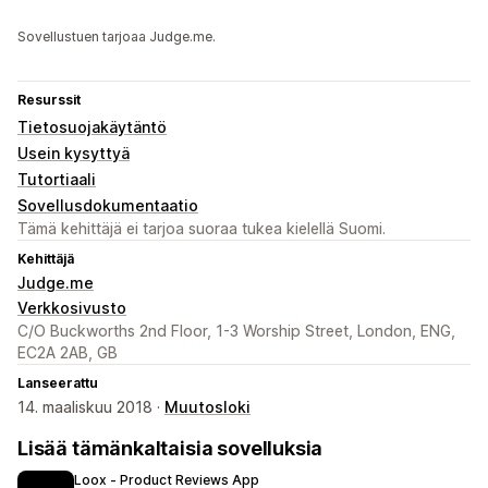
Sovellustuen tarjoaa Judge.me.
Resurssit
Tietosuojakäytäntö
Usein kysyttyä
Tutortiaali
Sovellusdokumentaatio
Tämä kehittäjä ei tarjoa suoraa tukea kielellä Suomi.
Kehittäjä
Judge.me
Verkkosivusto
C/O Buckworths 2nd Floor, 1-3 Worship Street, London, ENG,
EC2A 2AB, GB
Lanseerattu
14. maaliskuu 2018 ·
Muutosloki
Lisää tämänkaltaisia sovelluksia
Loox ‑ Product Reviews App