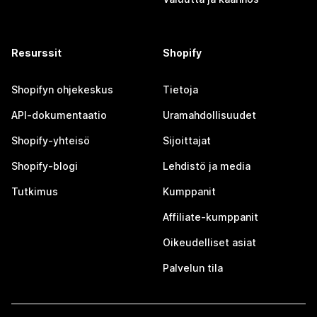
Resurssit
Shopify
Shopifyn ohjekeskus
Tietoja
API-dokumentaatio
Uramahdollisuudet
Shopify-yhteisö
Sijoittajat
Shopify-blogi
Lehdistö ja media
Tutkimus
Kumppanit
Affiliate-kumppanit
Oikeudelliset asiat
Palvelun tila