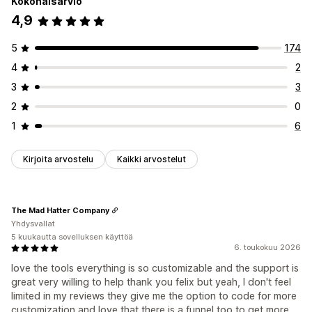
Kokonaisarvio
Arvostelujen keräystavat
4,9
Tuonti ja vienti
5
174
4
2
3
3
2
0
1
6
Kirjoita arvostelu
Kaikki arvostelut
The Mad Hatter Company
Yhdysvallat
5 kuukautta sovelluksen käyttöä
6. toukokuu 2026
love the tools everything is so customizable and the support is
great very willing to help thank you felix but yeah, I don't feel
limited in my reviews they give me the option to code for more
customization and love that there is a funnel too to get more