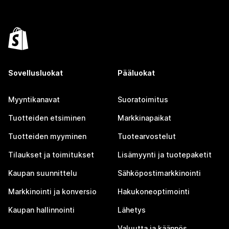
Sovellusluokat
Pääluokat
Myyntikanavat
Suoratoimitus
Tuotteiden etsiminen
Markkinapaikat
Tuotteiden myyminen
Tuotearvostelut
Tilaukset ja toimitukset
Lisämyynti ja tuotepaketit
Kaupan suunnittelu
Sähköpostimarkkinointi
Markkinointi ja konversio
Hakukoneoptimointi
Kaupan hallinnointi
Lähetys
Valuutta ja käännös