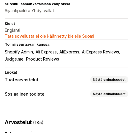
Suosittu samankaltaisissa kaupoissa
Sijaintipaikka Yhdysvallat
Kielet
Englanti
Tätä sovellusta ei ole käännetty kielelle Suomi
Toimii seuraavan kanssa:
Shopify Admin
Ali Express
AliExpress
AliExpress Reviews
Judge.me
Product Reviews
Luokat
Tuotearvostelut
Näytä ominaisuudet
Näyttövaihtoehdot
Sosiaalinen todiste
Näytä ominaisuudet
Valokuva-arvostelut
Videoarvostelut
Tähtiluokitukset
Sisältötyypit
Tunnukset
Karusellit
Mediagalleriat
UGC
Kuvat
Videot
Arvostelut
Kaikki arvostelut -sivu
Kysymyksiä ja vastauksia
Arvostelut
(185)
Tuoteryhmittely
Suodatus
Rich-koodinpätkät