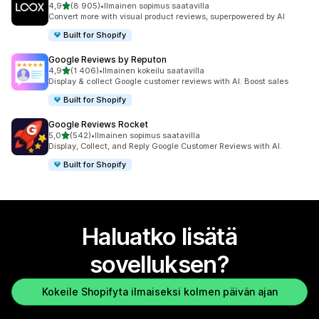
/ 5 tähteä
4,9
(8 905)
•
Ilmainen sopimus saatavilla
8905 arvostelua yhteensä
Convert more with visual product reviews, superpowered by AI
Built for Shopify
Google Reviews by Reputon
/ 5 tähteä
4,9
(1 406)
•
Ilmainen kokeilu saatavilla
1406 arvostelua yhteensä
Display & collect Google customer reviews with AI. Boost sales
Built for Shopify
Google Reviews Rocket
/ 5 tähteä
5,0
(542)
•
Ilmainen sopimus saatavilla
542 arvostelua yhteensä
Display, Collect, and Reply Google Customer Reviews with AI.
Built for Shopify
Haluatko lisätä
sovelluksen?
Kokeile Shopifyta ilmaiseksi kolmen päivän ajan