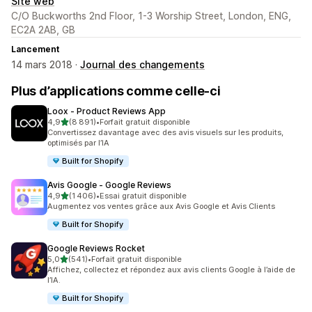
Site web
C/O Buckworths 2nd Floor, 1-3 Worship Street, London, ENG,
EC2A 2AB, GB
Lancement
14 mars 2018 ·
Journal des changements
Plus d’applications comme celle-ci
Loox ‑ Product Reviews App
étoile(s) sur 5
4,9
(8 891)
•
Forfait gratuit disponible
8891 avis au total
Convertissez davantage avec des avis visuels sur les produits,
optimisés par l’IA
Built for Shopify
Avis Google ‑ Google Reviews
étoile(s) sur 5
4,9
(1 406)
•
Essai gratuit disponible
1406 avis au total
Augmentez vos ventes grâce aux Avis Google et Avis Clients
Built for Shopify
Google Reviews Rocket
étoile(s) sur 5
5,0
(541)
•
Forfait gratuit disponible
541 avis au total
Affichez, collectez et répondez aux avis clients Google à l’aide de
l’IA.
Built for Shopify