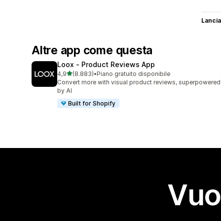
Lancia
Altre app come questa
Loox ‑ Product Reviews App
stelle su 5
4,9
(8.883)
•
Piano gratuito disponibile
8883 recensioni totali
Convert more with visual product reviews, superpowered
by AI
Built for Shopify
Vuo