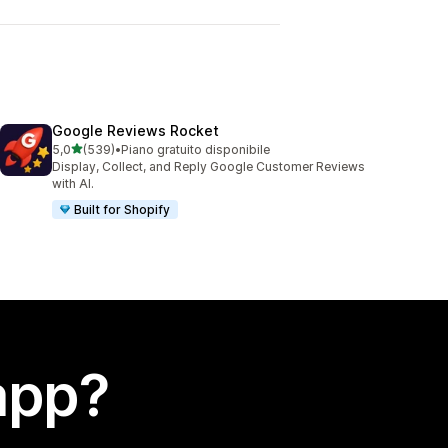
Google Reviews Rocket
stelle su 5
5,0
(539)
•
Piano gratuito disponibile
539 recensioni totali
Display, Collect, and Reply Google Customer Reviews
with AI.
Built for Shopify
app?