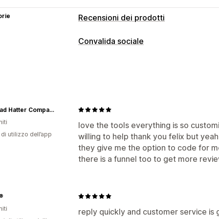
orie
Recensioni dei prodotti
Opzioni di visualizzazione
Convalida sociale
Recensioni con foto
Recensioni con 
Tipi di contenuti
Caroselli
Gallerie multimediali
Pagina
UGC
Foto
Video
Recensioni
Domande e risposte
Raggruppamento
Modalità di raccolta recensioni
The Mad Hatter Company
Importazione ed esportazione
iti
love the tools everything is so custom
di utilizzo dell’app
willing to help thank you felix but yeah
they give me the option to code for m
there is a funnel too to get more revi
®
iti
reply quickly and customer service is 