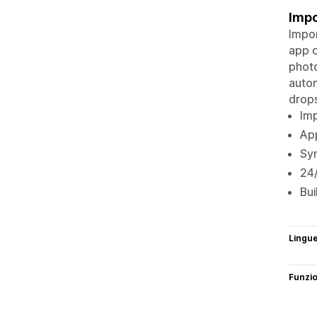
Impo
Impor
app o
photo
autom
drops
Imp
App
Syn
24
Bui
Lingu
Funzi