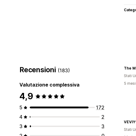
Categ
Recensioni
(183)
Stati Un
5 mesi 
Valutazione complessiva
4,9
5
172
4
2
VEVIY
3
3
Stati Un
2
0