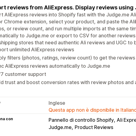
rt reviews from AliExpress. Display reviews using
t AliExpress reviews into Shopify fast with the Judge.me A
r Chrome extension, select your product, and paste the AliEx
s, or review count, and run multiple imports at the same ti
atically to Judge.me or export to CSV for another reviews 
hipping stores that need authentic Ali reviews and UGC to bu
ort unlimited AliExpress reviews
ly filters (photos, ratings, review count) to get the review
c AliExpress reviews automatically to Judge.me
/7 customer support
ld trust and boost conversion rates with review photos and
e
Inglese
Questa app non è disponibile in Italian
ona con
Pannello di controllo Shopify
Ali Expr
Judge.me
Product Reviews