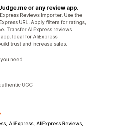
 Judge.me or any review app.
liExpress Reviews Importer. Use the
press URL. Apply filters for ratings,
me. Transfer AliExpress reviews
app. Ideal for AliExpress
ild trust and increase sales.
s you need
 authentic UGC
o
ess
AliExpress
AliExpress Reviews