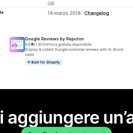
GB
ta
14 marzo 2018 ·
Changelog
Google Reviews by Reputon
stelle su 5
4,9
(1.401)
•
Prova gratuita disponibile
1401 recensioni totali
Display & collect Google customer reviews with AI. Boost
sales
Built for Shopify
i aggiungere un’