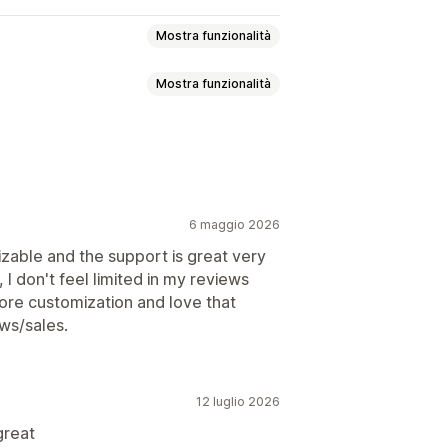
Mostra funzionalità
Mostra funzionalità
video
Valutazioni in stelle
Badge
 con tutte le recensioni
 prodotti
Filtri
Rich snippet
6 maggio 2026
izable and the support is great very
, I don't feel limited in my reviews
ore customization and love that
ews/sales.
12 luglio 2026
great