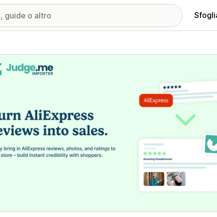
Sfogli
ria immagini in evidenza