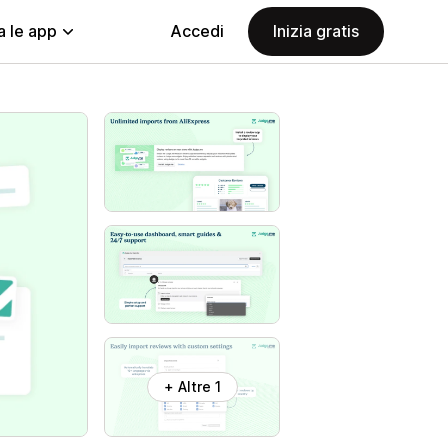
a le app
Accedi
Inizia gratis
+ Altre 1