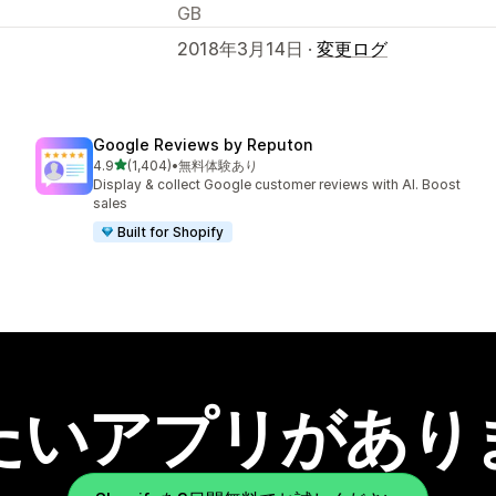
GB
2018年3月14日 ·
変更ログ
Google Reviews by Reputon
5つ星中
4.9
(1,404)
•
無料体験あり
合計レビュー数：1404件
Display & collect Google customer reviews with AI. Boost
sales
Built for Shopify
たいアプリがあり