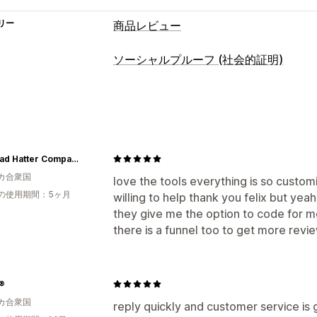
リー
商品レビュー
表示オプション
ソーシャルプルーフ (社会的証明)
写真のレビュー
動画のレビュー
星評
コンテンツタイプ
メディアギャラリー
レビュー一覧ペー
UGC
写真
動画
レビュー
リッチスニペット
レビューの収集方法
The Mad Hatter Company
インポートとエクスポート
カ合衆国
love the tools everything is so custom
の使用期間：5ヶ月
willing to help thank you felix but yeah
they give me the option to code for m
there is a funnel too to get more revi
®
カ合衆国
reply quickly and customer service is 