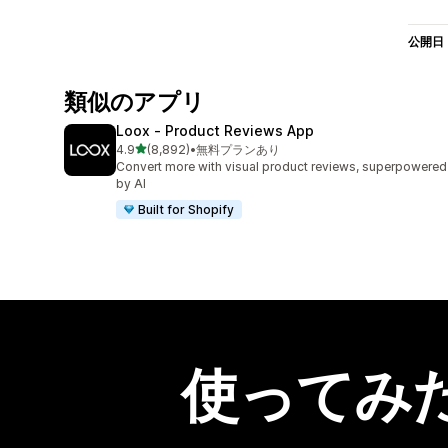
公開日
類似のアプリ
Loox ‑ Product Reviews App
5つ星中
4.9
(8,892)
•
無料プランあり
合計レビュー数：8892件
Convert more with visual product reviews, superpowered
by AI
Built for Shopify
使ってみ