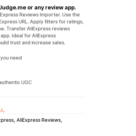
 Judge.me or any review app.
liExpress Reviews Importer. Use the
press URL. Apply filters for ratings,
me. Transfer AliExpress reviews
app. Ideal for AliExpress
ild trust and increase sales.
s you need
 authentic UGC
ん
xpress
AliExpress Reviews