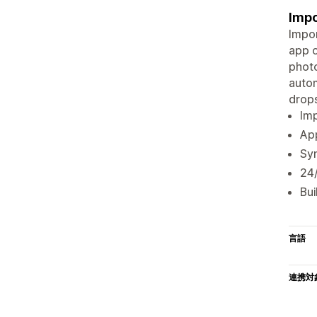
Impo
Impor
app o
photo
autom
drops
Imp
App
Syn
24
Bui
言語
連携対