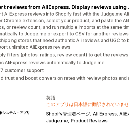
rt reviews from AliExpress. Display reviews using
t AliExpress reviews into Shopify fast with the Judge.me A
r Chrome extension, select your product, and paste the AliEx
s, or review count, and run multiple imports at the same ti
atically to Judge.me or export to CSV for another reviews 
hipping stores that need authentic Ali reviews and UGC to bu
ort unlimited AliExpress reviews
ly filters (photos, ratings, review count) to get the review
c AliExpress reviews automatically to Judge.me
/7 customer support
ld trust and boost conversion rates with review photos and
英語
このアプリは日本語に翻訳されていませ
象システム・アプリ
Shopify管理者ページ
Ali Express
AliE
Judge.me
Product Reviews