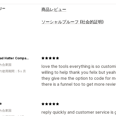
リー
商品レビュー
表示オプション
ソーシャルプルーフ (社会的証明)
写真のレビュー
動画のレビュー
星評
コンテンツタイプ
メディアギャラリー
レビュー一覧ペー
UGC
写真
動画
レビュー
リッチスニペット
レビューの収集方法
The Mad Hatter Company
インポートとエクスポート
カ合衆国
love the tools everything is so custom
の使用期間：5ヶ月
willing to help thank you felix but yeah
they give me the option to code for m
there is a funnel too to get more revi
®
カ合衆国
reply quickly and customer service is 