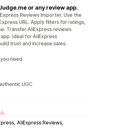
 Judge.me or any review app.
liExpress Reviews Importer. Use the
press URL. Apply filters for ratings,
me. Transfer AliExpress reviews
app. Ideal for AliExpress
ild trust and increase sales.
s you need
 authentic UGC
ん
xpress
AliExpress Reviews