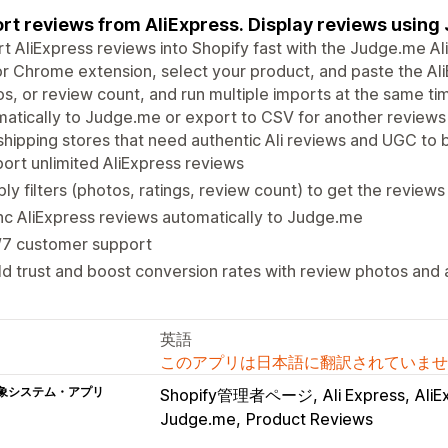
rt reviews from AliExpress. Display reviews using
t AliExpress reviews into Shopify fast with the Judge.me A
r Chrome extension, select your product, and paste the AliEx
s, or review count, and run multiple imports at the same ti
atically to Judge.me or export to CSV for another reviews 
hipping stores that need authentic Ali reviews and UGC to bu
ort unlimited AliExpress reviews
ly filters (photos, ratings, review count) to get the review
c AliExpress reviews automatically to Judge.me
/7 customer support
ld trust and boost conversion rates with review photos and
英語
このアプリは日本語に翻訳されていませ
象システム・アプリ
Shopify管理者ページ
Ali Express
AliE
Judge.me
Product Reviews