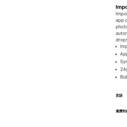
Impo
Impor
app o
photo
autom
drops
Imp
App
Syn
24
Bui
言語
連携対