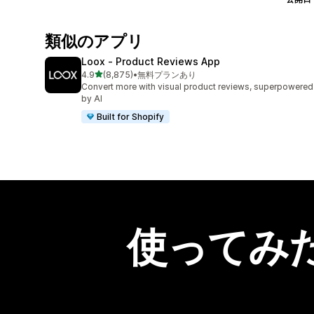
類似のアプリ
Loox ‑ Product Reviews App
5つ星中
4.9
(8,875)
•
無料プランあり
合計レビュー数：8875件
Convert more with visual product reviews, superpowered
by AI
Built for Shopify
使ってみ