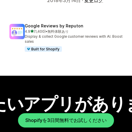
2018年3月14日 ·
変更ログ
Google Reviews by Reputon
5つ星中
4.9
(1,400)
•
無料体験あり
合計レビュー数：1400件
Display & collect Google customer reviews with AI. Boost
sales
Built for Shopify
たいアプリがあり
Shopifyを3日間無料でお試しください