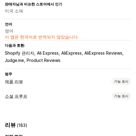
판매자님과 비슷한 스토어에서 인기
미국 소재
언어
영어
이 앱은 한국어로 번역되지 않았습니다
다음과 호환:
Shopify 관리자
Ali Express
AliExpress
AliExpress Reviews
Judge.me
Product Reviews
범주
제품 리뷰
기능 표시
표시 옵션
소셜 프루프
기능 표시
사진 리뷰
동영상 리뷰
별점
배지
캐러셀
미디어 갤러리
콘텐츠 유형
모든 리뷰 페이지
Q&A
제품 그룹화
필터링
리치 코드 조각
UGC
사진
동영상
리뷰
리뷰 수집 방법
리뷰
(183)
가져오기 및 내보내기