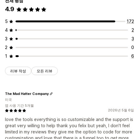
전체 평점
4.9
5
172
4
2
3
3
2
0
1
6
리뷰 작성
모든 리뷰
The Mad Hatter Company
미국
앱 사용 기간 5개월
2026년 5월 6일
love the tools everything is so customizable and the support is
great very willing to help thank you felix but yeah, I don't feel
limited in my reviews they give me the option to code for more
customization and love that there is a funnel too to get more