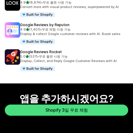
별 5개 중
4.9
(8,874)
•
무료 플랜 사용 가능
총 리뷰 8874개
Convert more with visual product reviews, superpowered by AI
Built for Shopify
Google Reviews by Reputon
별 5개 중
4.9
(1,401)
•
무료 체험 이용 가능
총 리뷰 1401개
Display & collect Google customer reviews with AI. Boost sales
Built for Shopify
Google Reviews Rocket
별 5개 중
5.0
(537)
•
무료 플랜 사용 가능
총 리뷰 537개
Display, Collect, and Reply Google Customer Reviews with AI.
Built for Shopify
앱을 추가하시겠어요?
Shopify 3일 무료 체험