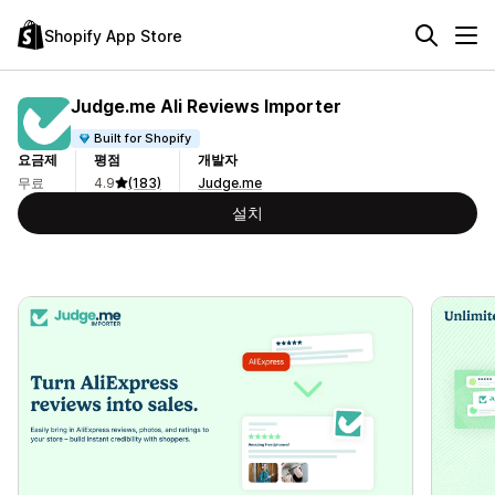
Shopify App Store
Judge.me Ali Reviews Importer
Built for Shopify
요금제
평점
개발자
무료
4.9
(183)
Judge.me
설치