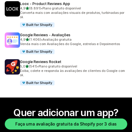
Loox ‑ Product Reviews App
de 5 estrelas
4,9
(8.891)
•
Plano gratuito disponível
8891 avaliações ao todo
Converta mais com avaliações visuais de produtos, turbinadas por
IA
Built for Shopify
Google Reviews ‑ Avaliações
de 5 estrelas
4,9
(1.406)
•
Avaliação gratuita
1406 avaliações ao todo
Venda mais com Avaliações do Google, estrelas e Depoimentos
Built for Shopify
Google Reviews Rocket
de 5 estrelas
5,0
(541)
•
Plano gratuito disponível
541 avaliações ao todo
Exiba, colete e responda às avaliações de clientes do Google com
IA.
Built for Shopify
Quer adicionar um app?
Faça uma avaliação gratuita da Shopify por 3 dias