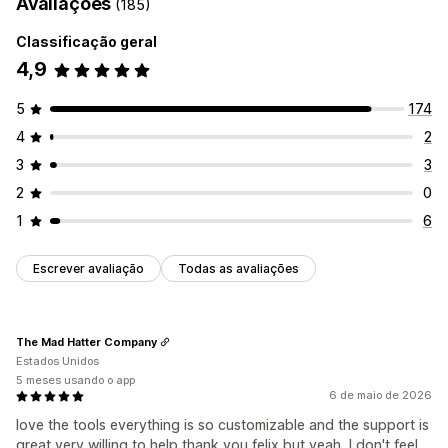
Avaliações
(185)
Perguntas e respostas
Agrupamento de produtos
Filtragem
Rich snippets
Classificação geral
4,9
Maneiras de obter avaliações
Importação e exportação
5
174
4
2
3
3
2
0
1
6
Escrever avaliação
Todas as avaliações
The Mad Hatter Company
Estados Unidos
5 meses usando o app
6 de maio de 2026
love the tools everything is so customizable and the support is
great very willing to help thank you felix but yeah, I don't feel