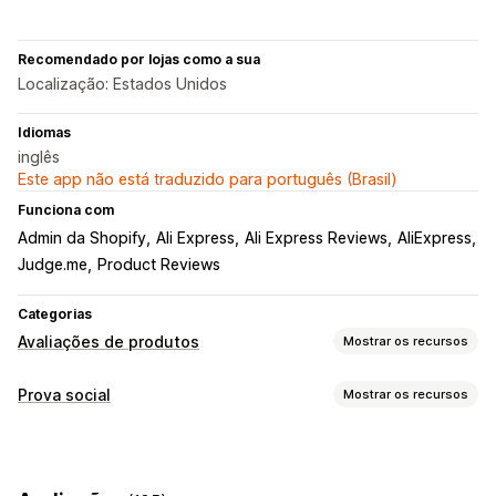
Recomendado por lojas como a sua
Localização: Estados Unidos
Idiomas
inglês
Este app não está traduzido para português (Brasil)
Funciona com
Admin da Shopify
Ali Express
Ali Express Reviews
AliExpress
Judge.me
Product Reviews
Categorias
Avaliações de produtos
Mostrar os recursos
Opções de exibição
Prova social
Mostrar os recursos
Avaliações por fotos
Avaliações por vídeos
Tipos de conteúdo
Avaliações por estrelas
Selos
Carrosséis
UGC
Fotos
Vídeos
Avaliações
Galerias de mídia
Página de todas as avaliações