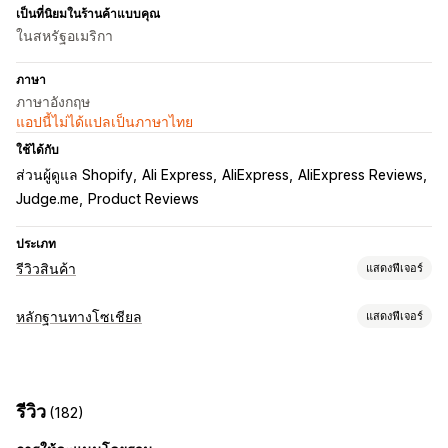
เป็นที่นิยมในร้านค้าแบบคุณ
ในสหรัฐอเมริกา
ภาษา
ภาษาอังกฤษ
แอปนี้ไม่ได้แปลเป็นภาษาไทย
ใช้ได้กับ
ส่วนผู้ดูแล Shopify
Ali Express
AliExpress
AliExpress Reviews
Judge.me
Product Reviews
ประเภท
รีวิวสินค้า
แสดงฟีเจอร์
ตัวเลือกการแสดงผล
หลักฐานทางโซเชียล
แสดงฟีเจอร์
รีวิวรูปภาพ
รีวิววิดีโอ
การให้ดาว
เครื่องหมาย
ภาพสไลด์
ประเภทเนื้อหา
แกลเลอรีสื่อ
หน้ารีวิวทั้งหมด
ถามตอบ
การจัดกลุ่มสินค้า
การกรอง
UGC
รูปภาพ
วิดีโอ
รีวิว
ส่วนย่อยแบบสมบูรณ์
รีวิว
(182)
วิธีรวบรวมรีวิว