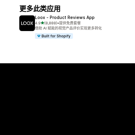
更多此类应用
Loox ‑ Product Reviews App
星（满分 5 星）
4.9
(8,888)
•
提供免费套餐
总共 8888 条评论
借助 AI 赋能的视觉产品评价实现更多转化
Built for Shopify