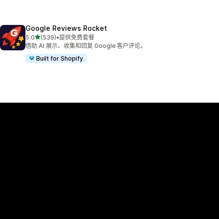
Google Reviews Rocket
星（满分 5 星）
5.0
(539)
•
提供免费套餐
总共 539 条评论
借助 AI 展示、收集和回复 Google 客户评论。
Built for Shopify