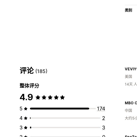
类别
评论
VEVIY
(185)
美国
14天
整体评分
4.9
MBO C
5
174
中国
4
2
大约5
3
3
2
0
SpeTo