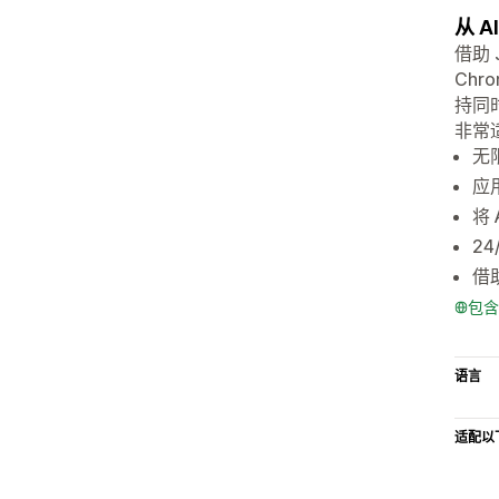
从 A
借助 J
Chr
持同时
非常适
无限
应
将 
2
借
包含
语言
适配以