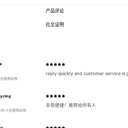
产品评论
展示选项
社交证明
图片评论
视频评论
星级评分
徽章
轮
内容类型
产品分组
筛选
丰富代码片段
UGC
照片
视频
评论
收集评论的方式
导入和导出
®
reply quickly and customer service is 
 人在使用应用
ycling
非常便捷！推荐给所有人
小时 人在使用应用
ol