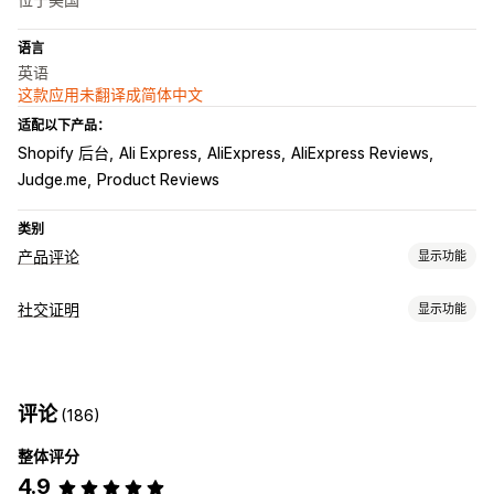
语言
英语
这款应用未翻译成简体中文
适配以下产品：
Shopify 后台
Ali Express
AliExpress
AliExpress Reviews
Judge.me
Product Reviews
类别
产品评论
显示功能
展示选项
社交证明
显示功能
图片评论
视频评论
星级评分
徽章
轮播
媒体图库
内容类型
所有评论页面
问答
产品分组
筛选
丰富代码片段
UGC
照片
视频
评论
收集评论的方式
评论
(186)
导入和导出
整体评分
4.9