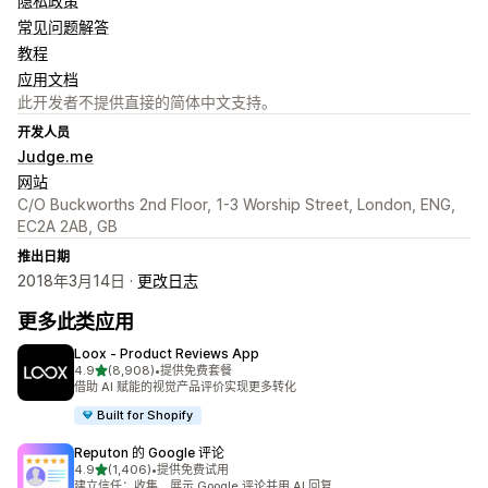
隐私政策
常见问题解答
教程
应用文档
此开发者不提供直接的简体中文支持。
开发人员
Judge.me
网站
C/O Buckworths 2nd Floor, 1-3 Worship Street, London, ENG,
EC2A 2AB, GB
推出日期
2018年3月14日 ·
更改日志
更多此类应用
Loox ‑ Product Reviews App
星（满分 5 星）
4.9
(8,908)
•
提供免费套餐
总共 8908 条评论
借助 AI 赋能的视觉产品评价实现更多转化
Built for Shopify
Reputon 的 Google 评论
星（满分 5 星）
4.9
(1,406)
•
提供免费试用
总共 1406 条评论
建立信任：收集、展示 Google 评论并用 AI 回复