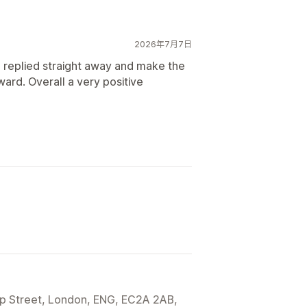
2026年7月7日
he replied straight away and make the
ard. Overall a very positive
ip Street, London, ENG, EC2A 2AB,