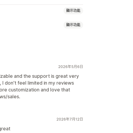
顯示功能
顯示功能
徽章
輪播
多媒體檔案庫
豐富程式碼片段
2026年5月6日
izable and the support is great very
, I don't feel limited in my reviews
ore customization and love that
ews/sales.
2026年7月12日
great