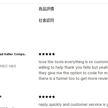
商品評價
顯示選項
社會認同
附照片的評論
附影片的評論
星級評等
內容類型
所有評論頁面
問答集
商品分組
篩選
UGC
相片
影片
評價
評論收集方式
匯入和匯出
The Mad Hatter Company
love the tools everything is so custom
用程式 5個月
willing to help thank you felix but yeah
they give me the option to code for m
there is a funnel too to get more revi
®
reply quickly and customer service is 