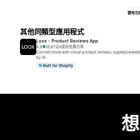
發布日
其他同類型應用程式
Loox ‑ Product Reviews App
滿分 5 顆星
4.9
(8,872)
•
提供免費方案
共有 8872 則評價
Convert more with visual product reviews, superpowered
by AI
Built for Shopify
想