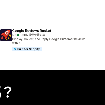
Google Reviews Rocket
滿分 5 顆星
5.0
(538)
•
提供免費方案
共有 538 則評價
Display, Collect, and Reply Google Customer Reviews
with AI.
Built for Shopify
嗎？