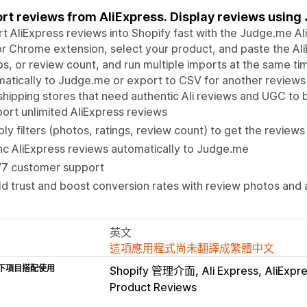
rt reviews from AliExpress. Display reviews using
t AliExpress reviews into Shopify fast with the Judge.me A
r Chrome extension, select your product, and paste the AliEx
s, or review count, and run multiple imports at the same ti
atically to Judge.me or export to CSV for another reviews 
hipping stores that need authentic Ali reviews and UGC to bu
ort unlimited AliExpress reviews
ly filters (photos, ratings, review count) to get the review
c AliExpress reviews automatically to Judge.me
/7 customer support
ld trust and boost conversion rates with review photos and
英文
這項應用程式尚未翻譯成繁體中文
下項目搭配使用
Shopify 管理介面
Ali Express
AliExpr
Product Reviews