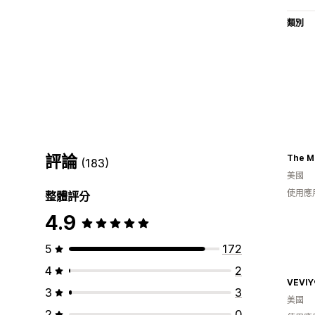
類別
評論
(183)
美國
使用應
整體評分
4.9
5
172
4
2
VEVIY
3
3
美國
2
0