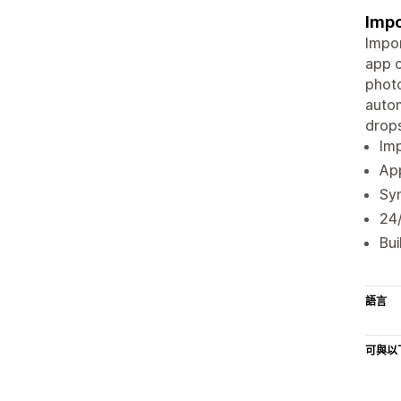
Impo
Impor
app o
photo
autom
drops
Imp
App
Syn
24
Bui
語言
可與以