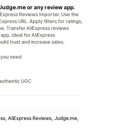
 Judge.me or any review app.
liExpress Reviews Importer. Use the
press URL. Apply filters for ratings,
me. Transfer AliExpress reviews
app. Ideal for AliExpress
ild trust and increase sales.
s you need
 authentic UGC
ess
AliExpress Reviews
Judge.me