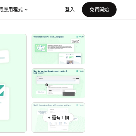
覽應用程式
登入
免費開始
+ 還有 1 個