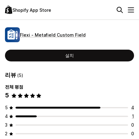
Shopify App Store
Flexi ‑ Metafield Custom Field
설치
리뷰
(5)
전체 평점
5
5
4
4
1
3
0
2
0