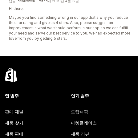
답글 Identixweb Limited개 2019년 4월 12일
Hi there,
Maybe you find something wrong in our app that's why you reduce
the star rating and give us 4 stars. Also, please suggest an
improvement in what we should perform in our app so we can fulfill
your need and serve our best service to you. We had expected more
love from you by getting 5 stars.
앱 범주
인기 범주
판매 채널
드랍쉬핑
제품 찾기
마켓플레이스
제품 판매
제품 리뷰