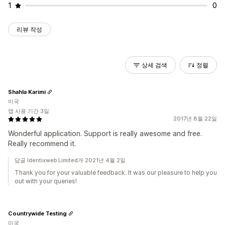
1
0
리뷰 작성
상세 검색
정렬
Shahla Karimi
미국
앱 사용 기간 3일
2017년 8월 22일
Wonderful application. Support is really awesome and free.
Really recommend it.
답글 Identixweb Limited개 2021년 4월 2일
Thank you for your valuable feedback. It was our pleasure to help you
out with your queries!
Countrywide Testing
미국