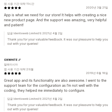
앱 사용 기간 대략 11시간
2020년 3월 21일
App is what we need for our store! It helps with creating a nice
new product page. And the support was amazing, very helpful
and patient!
답글 Identixweb Limited개 2021년 4월 2일
Thank you for your valuable feedback. It was our pleasure to help you
out with your queries!
OXWHITE
말레이시아
앱 사용 기간 대략 2개월
2019년 6월 18일
Great app and its functionality are also awesome. I went to the
support team for the configuration as I'm not well with the
coding, they helped me immediately to configure.
답글 Identixweb Limited개 2021년 4월 2일
Thank you for your valuable feedback. It was our pleasure to help you
out with your queries!