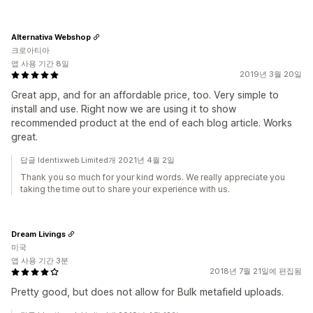
Alternativa Webshop
크로아티아
앱 사용 기간 8일
2019년 3월 20일
Great app, and for an affordable price, too. Very simple to
install and use. Right now we are using it to show
recommended product at the end of each blog article. Works
great.
답글 Identixweb Limited개 2021년 4월 2일
Thank you so much for your kind words. We really appreciate you
taking the time out to share your experience with us.
Dream Livings
미국
앱 사용 기간 3분
2018년 7월 21일에 편집됨
Pretty good, but does not allow for Bulk metafield uploads.