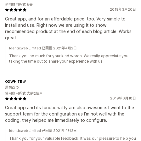
使用應用程式 8天
2019年3月20日
Great app, and for an affordable price, too. Very simple to
install and use. Right now we are using it to show
recommended product at the end of each blog article. Works
great.
Identixweb Limited 已回覆 2021年4月2日
Thank you so much for your kind words. We really appreciate you
taking the time out to share your experience with us.
OXWHITE
馬來西亞
使用應用程式 大約2個月
2019年6月18日
Great app and its functionality are also awesome. I went to the
support team for the configuration as I'm not well with the
coding, they helped me immediately to configure.
Identixweb Limited 已回覆 2021年4月2日
Thank you for your valuable feedback. It was our pleasure to help you