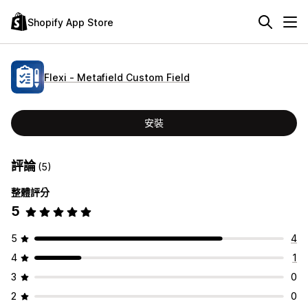
Shopify App Store
Flexi ‑ Metafield Custom Field
安裝
評論
(5)
整體評分
5
5
4
4
1
3
0
2
0