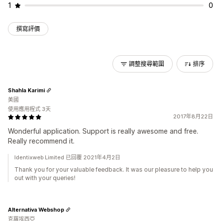
1
0
撰寫評價
調整搜尋範圍
排序
Shahla Karimi
美國
使用應用程式 3天
2017年8月22日
Wonderful application. Support is really awesome and free.
Really recommend it.
Identixweb Limited 已回覆 2021年4月2日
Thank you for your valuable feedback. It was our pleasure to help you
out with your queries!
Alternativa Webshop
克羅埃西亞