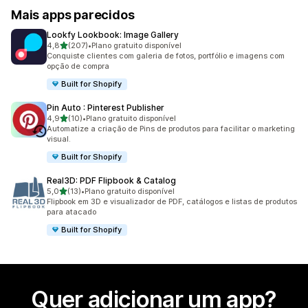
Mais apps parecidos
Lookfy Lookbook: Image Gallery
de 5 estrelas
4,8
(207)
•
Plano gratuito disponível
207 avaliações ao todo
Conquiste clientes com galeria de fotos, portfólio e imagens com
opção de compra
Built for Shopify
Pin Auto : Pinterest Publisher
de 5 estrelas
4,9
(10)
•
Plano gratuito disponível
10 avaliações ao todo
Automatize a criação de Pins de produtos para facilitar o marketing
visual.
Built for Shopify
Real3D: PDF Flipbook & Catalog
de 5 estrelas
5,0
(13)
•
Plano gratuito disponível
13 avaliações ao todo
Flipbook em 3D e visualizador de PDF, catálogos e listas de produtos
para atacado
Built for Shopify
Quer adicionar um app?