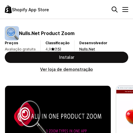
Shopify App Store
Nulls.Net Product Zoom
Preços
Classificação
Desenvolvedor
Avaliação gratuita
4,9
(15)
Nulls.Net
Instalar
Ver loja de demonstração