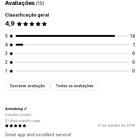
Avaliações
(15)
Classificação geral
4,9
5
14
4
1
3
0
2
0
1
0
Escrever avaliação
Todas as avaliações
Aninebing
Estados Unidos
21 dias usando o app
31 de outubro de 2016
Great app and excellent service!