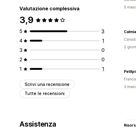
5 mesi 
Valutazione complessiva
3,9
5
3
Calmia
Canad
4
1
2 giorn
3
0
2
0
1
1
Petit
Franci
Scrivi una recensione
3 mesi 
Tutte le recensioni
Assistenza
Risor