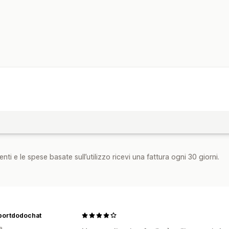
Prezzi impostabili
Paga uno, prendi due
nti e le spese basate sull’utilizzo ricevi una fattura ogni 30 giorni.
portdodochat
a