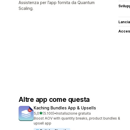
Assistenza per l’app fornita da Quantum
Svilup
Scaling.
Lancia
Access
Altre app come questa
Kaching Bundles App & Upsells
stelle su 5
5,0
(5.100)
•
Installazione gratuita
5100 recensioni totali
Boost AOV with quantity breaks, product bundles &
upsell app