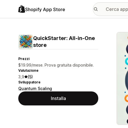
Shopify App Store
Galle
QuickStarter: All‑in‑One
store
Prezzi
$19.99/mese. Prova gratuita disponibile.
Valutazione
3,9
(5)
Sviluppatore
Quantum Scaling
Installa