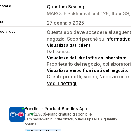
patore
Quantum Scaling
MARQUE Sukhumvit unit 128, floor 39,
ta
27 gennaio 2025
o ai dati
Questa app deve accedere ai seguenti 
negozio. Scopri perché su
informativa
Visualizza dati clienti:
Dati sensibili
Visualizza dati di staff e collaboratori:
Proprietario del negozio, collaboratori
Visualizza e modifica i dati del negozio:
Clienti, prodotti, sconti, Negozio onlin
Vedi i dettagli
Bundler ‑ Product Bundles App
stelle su 5
4,9
(2.503)
•
Piano gratuito disponibile
2503 recensioni totali
Earn more with bundle offers, bundle upsells & quantity
breaks