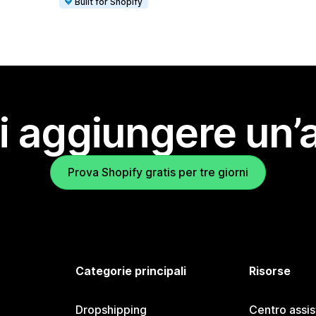
Built for Shopify
i aggiungere un’
Prova Shopify gratis per tre giorni
Categorie principali
Risorse
Dropshipping
Centro assi