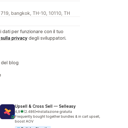
 719, bangkok, TH-10, 10110, TH
dati per funzionare con il tuo
 sulla privacy
degli sviluppatori.
 del blog
e
Upsell & Cross Sell — Selleasy
stelle su 5
4,9
(2.486)
•
Installazione gratuita
2486 recensioni totali
Frequently bought together bundles & in cart upsell,
boost AOV