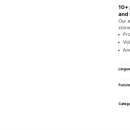
10+ 
and
Our a
store
Pro
Vo
An
Lingu
Funzi
Categ