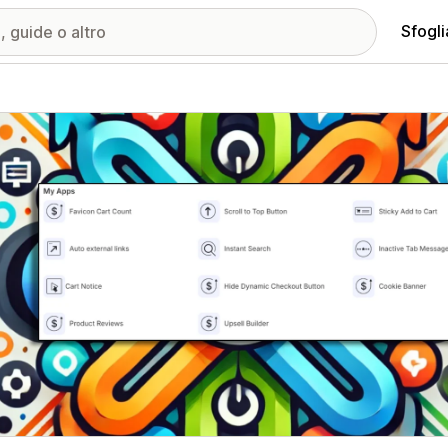
Sfogli
ria immagini in evidenza