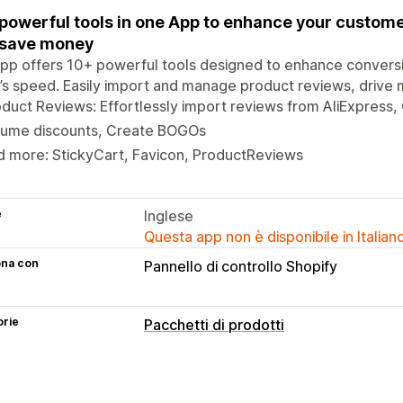
powerful tools in one App to enhance your custome
 save money
pp offers 10+ powerful tools designed to enhance convers
’s speed. Easily import and manage product reviews, drive 
duct Reviews: Effortlessly import reviews from AliExpress, 
lume discounts, Create BOGOs
d more: StickyCart, Favicon, ProductReviews
e
Inglese
Questa app non è disponibile in Italian
ona con
Pannello di controllo Shopify
orie
Pacchetti di prodotti
Tipi di pacchetti
Pacchetti fissi