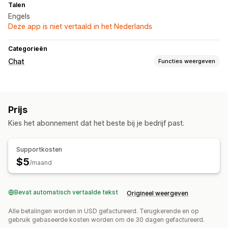
Talen
Engels
Deze app is niet vertaald in het Nederlands
Categorieën
Chat
Functies weergeven
Berichten versturen in real time
SMS
E-mailchat
Social media
Callback
Prijs
Aanpassing
Kies het abonnement dat het beste bij je bedrijf past.
Kleur en lettertype
Chatknoppen
Supportkosten
$5
/maand
Bevat automatisch vertaalde tekst
Origineel weergeven
Alle betalingen worden in USD gefactureerd. Terugkerende en op
gebruik gebaseerde kosten worden om de 30 dagen gefactureerd.