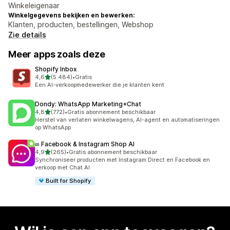
Winkeleigenaar
Winkelgegevens bekijken en bewerken:
Klanten, producten, bestellingen, Webshop
Zie details
Meer apps zoals deze
Shopify Inbox
van 5 sterren
4,6
(5.484)
•
Gratis
5484 recensies in totaal
Een AI-verkoopmedewerker die je klanten kent
Dondy: WhatsApp Marketing+Chat
van 5 sterren
4,8
(772)
•
Gratis abonnement beschikbaar
772 recensies in totaal
Herstel van verlaten winkelwagens, AI-agent en automatiseringen
op WhatsApp
∞ Facebook & Instagram Shop AI
van 5 sterren
4,9
(265)
•
Gratis abonnement beschikbaar
265 recensies in totaal
Synchroniseer producten met Instagram Direct en Facebook en
verkoop met Chat AI
Built for Shopify