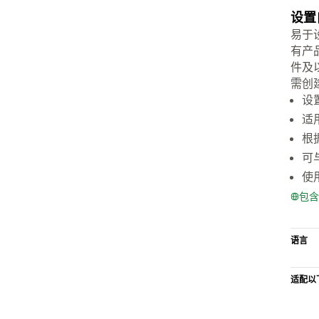
设置
易于
有产
件及以
需创
设
适
根
可
使
包含
语言
适配以