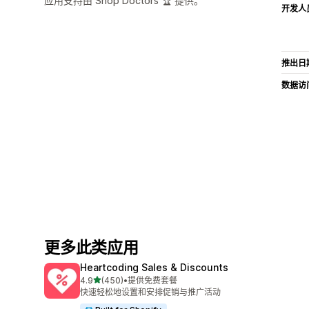
应用支持由 Shop Doctors 🏆 提供。
开发人
推出日
数据访
更多此类应用
Heartcoding Sales & Discounts
星（满分 5 星）
4.9
(450)
•
提供免费套餐
总共 450 条评论
快速轻松地设置和安排促销与推广活动