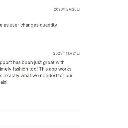
2026年2月20日
e as user changes quantity
2025年11月21日
port has been just great with
timely fashion too! This app works
h is exactly what we needed for our
ain!