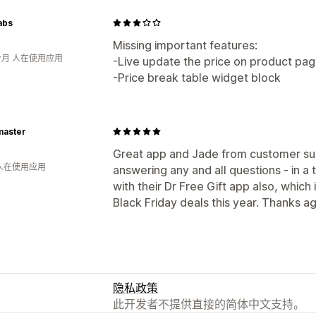
abs
Missing important features:
个月 人在使用应用
-Live update the price on product pag
-Price break table widget block
master
Great app and Jade from customer sup
 人在使用应用
answering any and all questions - in a 
with their Dr Free Gift app also, whic
Black Friday deals this year. Thanks ag
隐私政策
此开发者不提供直接的简体中文支持。