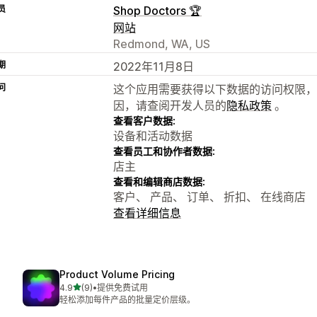
员
Shop Doctors 🏆
网站
Redmond, WA, US
期
2022年11月8日
问
这个应用需要获得以下数据的访问权限，
因，请查阅开发人员的
隐私政策
。
查看客户数据:
设备和活动数据
查看员工和协作者数据:
店主
查看和编辑商店数据:
客户、 产品、 订单、 折扣、 在线商店
查看详细信息
Product Volume Pricing
星（满分 5 星）
4.9
(9)
•
提供免费试用
总共 9 条评论
轻松添加每件产品的批量定价层级。