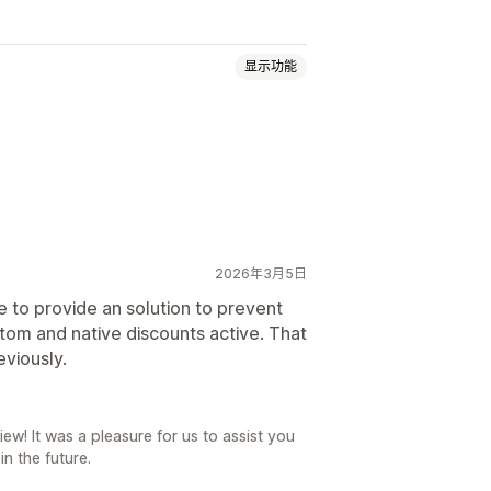
显示功能
百分比折扣
批量折扣
购物车折扣
2026年3月5日
 to provide an solution to prevent
om and native discounts active. That
eviously.
ew! It was a pleasure for us to assist you
n the future.