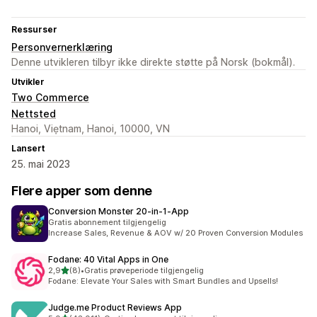
Ressurser
Personvernerklæring
Denne utvikleren tilbyr ikke direkte støtte på Norsk (bokmål).
Utvikler
Two Commerce
Nettsted
Hanoi, Viẹtnam, Hanoi, 10000, VN
Lansert
25. mai 2023
Flere apper som denne
Conversion Monster 20‑in‑1‑App
Gratis abonnement tilgjengelig
Increase Sales, Revenue & AOV w/ 20 Proven Conversion Modules
Fodane: 40 Vital Apps in One
av 5 stjerner
2,9
(8)
•
Gratis prøveperiode tilgjengelig
Totalt 8 omtaler
Fodane: Elevate Your Sales with Smart Bundles and Upsells!
Judge.me Product Reviews App