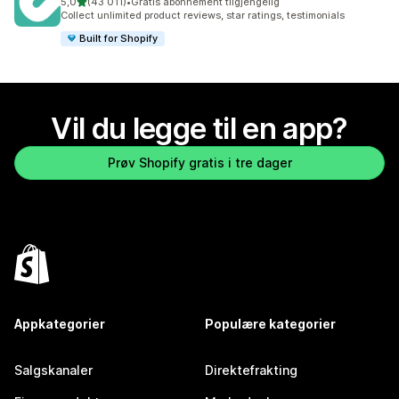
av 5 stjerner
5,0
(43 011)
•
Gratis abonnement tilgjengelig
Totalt 43011 omtaler
Collect unlimited product reviews, star ratings, testimonials
Built for Shopify
Vil du legge til en app?
Prøv Shopify gratis i tre dager
Appkategorier
Populære kategorier
Salgskanaler
Direktefrakting