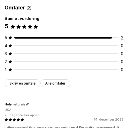
Omtaler
(2)
Samlet vurdering
5
5
2
4
0
3
0
2
0
1
0
Skriv en omtale
Alle omtaler
Holy naturals
USA
25 dager bruker appen
14. desember 2023
I discovered this app very recently and I'm quite impressed. It