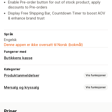
Enable Pre-order button for out of stock product, apply
discounts to Pre-orders
Display Free Shipping Bar, Countdown Timer to boost AOV
& enhance brand trust
Språk
Engelsk
Denne appen er ikke oversatt til Norsk (bokmål)
Fungerer med
Butikkens kasse
Kategorier
Produktanmeldelser
Vis funksjoner
Visningsalternativer
Mersalg og kryssalg
Vis funksjoner
Bildeomtaler
Videoomtaler
Stjernevurderinger
Tilpasning
Side med alle omtaler
Sammendrag av omtaler
Mersalg i handlekurv
Mersalg på produktside
Måter å innhente omtaler på
Priser
Progresjonsfelt