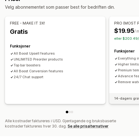
E-postforespørsler
Spørreundersøkelser
Velg abonnementet som passer best for bedriften din.
Tilbud og anbefalinger
Import og eksport
Automasjoner
Gratis gaver
Gratis frakt
Pakker
Volumrabatter
FREE - MAKE IT 3X!
PRO (MOST 
$19.95
Gratis
Analyse
/ 
eller $203.49/
«Klikk videre»-rater
Koverteringsrater
Funksjoner
Funksjoner
All Boost Upsell features
Everything i
UNLIMITED Preorder products
Higher limit
Top bar boosters
Premium tem
All Boost Conversion features
Advance fea
24/7 Chat support
Remove wat
14-dagers gra
Alle kostnader faktureres i USD. Gjentagende og bruksbaserte
kostnader faktureres hver 30. dag.
Se alle prisalternativer