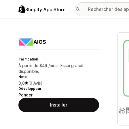
Shopify App Store
Galer
AIOS
Tarification
À partir de $49 /mois. Essai gratuit
disponible.
Note
0,0
(0 Avis)
Développeur
Ponder
Installer