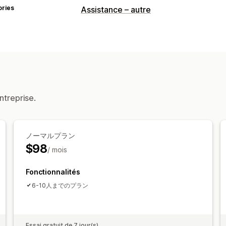
ories
Assistance – autre
ntreprise.
ノーマルプラン
$98
/ mois
Fonctionnalités
6-10人までのプラン
Essai gratuit de 7 jour(s)