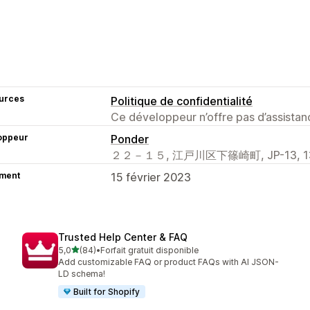
urces
Politique de confidentialité
Ce développeur n’offre pas d’assistanc
oppeur
Ponder
２２－１５, 江戸川区下篠崎町, JP-13, 133
ment
15 février 2023
Trusted Help Center & FAQ
étoile(s) sur 5
5,0
(84)
•
Forfait gratuit disponible
84 avis au total
Add customizable FAQ or product FAQs with AI JSON-
LD schema!
Built for Shopify