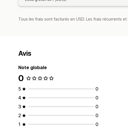
Tous les frais sont facturés en USD. Les frais récurrents et b
Avis
Note globale
0
5
0
4
0
3
0
2
0
1
0