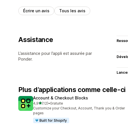
Écrire un avis
Tous les avis
Assistance
Resso
L’assistance pour l’appli est assurée par
Dével
Ponder.
Lance
Plus d’applications comme celle-ci
Account & Checkout Blocks
étoile(s) sur 5
4,9
(12)
•
Gratuite
12 avis au total
Customize your Checkout, Account, Thank you & Order
pages
Built for Shopify