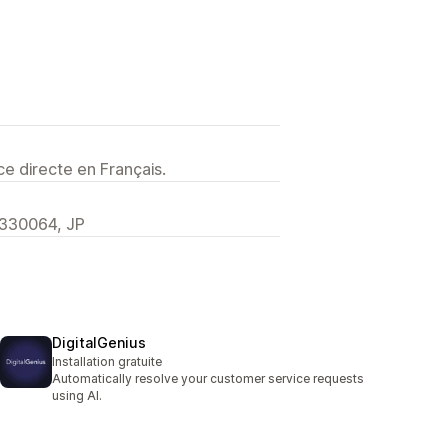
e directe en Français.
0064, JP
DigitalGenius
Installation gratuite
Automatically resolve your customer service requests
using AI.