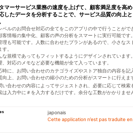
タマーサービス業務の速度を上げて、顧客満足度を高め
応したデータを分析することで、サービス品質の向上と
。
レベルのお問合せ対応の全てをこのアプリの中で行うことがで
顧客情報の集中化、顧客の声の分析をスマートに実行可能です
管理も可能です。人数に合わせたプランがあるので、小さなス
ます。
んな規模であってもフィットするようにデザインされています
理、対応のメモなど必要な機能が全て入っています。
応時に、お問い合わせのカテゴライズやストア独自の内容を記
質向上、お問い合わせの縮小のための分析がスマートに行えま
問い合わせの内容によってサジェストされ、必要に応じて検索
索は入力中に＃を入力するだけです。余分な工数がかかりませ
es
japonais
Cette application n’est pas traduite en