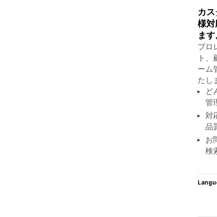
カス
様対
ます
プロ
ト、
ーム
たし
ど
管
対
品
お
検
Langu