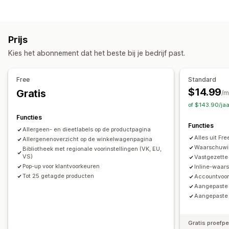
Productwaarschuwingen
Contenttypes
Aanpassing
Beschrijvingen
Selectievakjes
Kleur en lettertype
Widgetpositie
Prijs
Aangepaste tekst
Kies het abonnement dat het beste bij je bedrijf past.
Free
Standard
$14.99
Gratis
/m
of $143.90/ja
Functies
Functies
Allergeen- en dieetlabels op de productpagina
Alles uit Fr
Allergenenoverzicht op de winkelwagenpagina
Waarschuwin
Bibliotheek met regionale voorinstellingen (VK, EU,
VS)
Vastgezette
Pop-up voor klantvoorkeuren
Inline-waar
Tot 25 getagde producten
Accountvoor
Aangepaste 
Aangepaste 
Gratis proefp