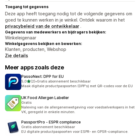
Toegang tot gegevens
Deze app heeft toegang nodig tot de volgende gegevens om
goed te kunnen werken in je winkel. Ontdek waarom in het
privacybeleid van de ontwikkelaar
.
Gegevens van medewerkers en bijdragers bekijken:
Winkeleigenaar
Winkelgegevens bekijken en bewerken:
Klanten, producten, Webshop
Zie details
Meer apps zoals deze
PassoNext: DPP for EU
van 5 sterren
5,0
(2)
•
Gratis abonnement beschikbaar
2 recensies in totaal
Maak digitale productpaspoorten (DPP's) met QR-codes voor de EU
UK Food Allergen Labeller
Gratis
Naleving van de allergenenwetgeving voor voedselverkopers in het
VK, geregeld in enkele minuten.
PassportPro ‑ ESPR compliance
Gratis abonnement beschikbaar
EU digitale productpaspoorten voor ESPR- en GPSR-compliance.