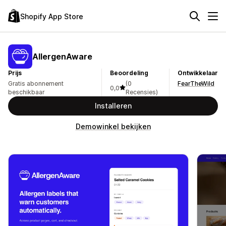
Shopify App Store
AllergenAware
Prijs
Beoordeling
Ontwikkelaar
Gratis abonnement
(0
FearTheWild
0,0
beschikbaar
Recensies)
Installeren
Demowinkel bekijken