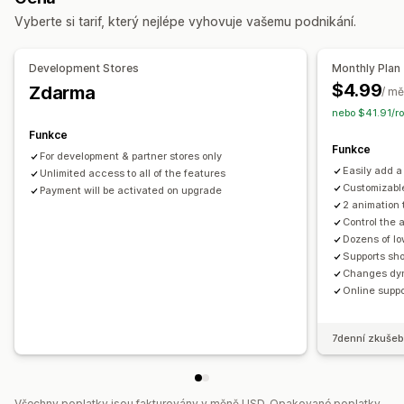
Notifikace o nedostupnosti ve skladu
Užitečné informace
Vyberte si tarif, který nejlépe vyhovuje vašemu podnikání.
Přizpůsobení
Analytika
Nastavení upozornění
Šablony notifikací
Development Stores
Monthly Plan
Tlačítko notifikací
Počítadlo skladových zásob
$4.99
Zdarma
/ mě
nebo $41.91/ro
Analytika a vykazování
Funkce
Poptávka zákazníků
Výkazy skladových zásob
Funkce
For development & partner stores only
Sledování skladových zásob
Easily add a
Unlimited access to all of the features
Customizable
Payment will be activated on upgrade
2 animation 
Control the 
Dozens of l
Supports sho
Changes dyn
Online suppo
7denní zkušeb
Všechny poplatky jsou fakturovány v měně USD. Opakované poplatky