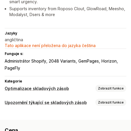
smart urgency.
Supports inventory from Roposo Clout, GlowRoad, Meesho,
Modalyst, Dsers & more
Jazyky
angličtina
Tato aplikace není přeložena do jazyka čeština
Funguje s:
Administrátor Shopify
2048 Variants
GemPages
Horizon
PageFly
Kategorie
Optimalizace skladových zásob
Zobrazit funkce
Správa skladových zásob
Upozornění týkající se skladových zásob
Zobrazit funkce
Sledování skladových zásob
Aktualizace v reálném čase
Notifikace
Notifikace a analytika
Nízký stav skladových zásob
Předobjednávky
Upozornění na nízké zásoby
Cena
Není skladem