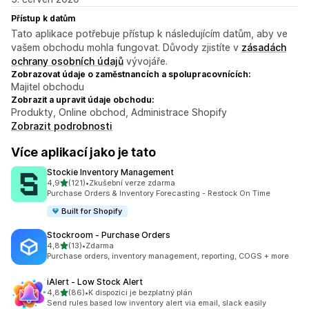
Přístup k datům
Tato aplikace potřebuje přístup k následujícím datům, aby ve
vašem obchodu mohla fungovat. Důvody zjistíte v
zásadách
ochrany osobních údajů
vývojáře.
Zobrazovat údaje o zaměstnancích a spolupracovnících:
Majitel obchodu
Zobrazit a upravit údaje obchodu:
Produkty, Online obchod, Administrace Shopify
Zobrazit podrobnosti
Více aplikací jako je tato
Stockie Inventory Management
z 5 hvězd
4,9
(121)
•
Zkušební verze zdarma
Celkový počet recenzí: 121
Purchase Orders & Inventory Forecasting - Restock On Time
Built for Shopify
Stockroom ‑ Purchase Orders
z 5 hvězd
4,8
(13)
•
Zdarma
Celkový počet recenzí: 13
Purchase orders, inventory management, reporting, COGS + more
iAlert ‑ Low Stock Alert
z 5 hvězd
4,8
(86)
•
K dispozici je bezplatný plán
Celkový počet recenzí: 86
Send rules based low inventory alert via email, slack easily