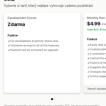
Notifikace o nedostupnosti ve skladu
Užitečné informace
Vyberte si tarif, který nejlépe vyhovuje vašemu podnikání.
Přizpůsobení
Analytika
Nastavení upozornění
Šablony notifikací
Development Stores
Monthly Plan
Tlačítko notifikací
Počítadlo skladových zásob
$4.99
Zdarma
/ mě
nebo $41.91/ro
Analytika a vykazování
Funkce
Poptávka zákazníků
Výkazy skladových zásob
Funkce
For development & partner stores only
Sledování skladových zásob
Easily add a
Unlimited access to all of the features
Customizable
Payment will be activated on upgrade
2 animation 
Control the 
Dozens of l
Supports sho
Changes dyn
Online suppo
7denní zkušeb
Všechny poplatky jsou fakturovány v měně USD. Opakované poplatky