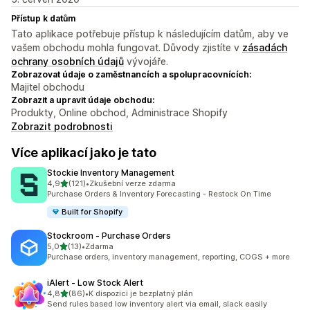
Přístup k datům
Tato aplikace potřebuje přístup k následujícím datům, aby ve
vašem obchodu mohla fungovat. Důvody zjistíte v
zásadách
ochrany osobních údajů
vývojáře.
Zobrazovat údaje o zaměstnancích a spolupracovnících:
Majitel obchodu
Zobrazit a upravit údaje obchodu:
Produkty, Online obchod, Administrace Shopify
Zobrazit podrobnosti
Více aplikací jako je tato
Stockie Inventory Management
z 5 hvězd
4,9
(121)
•
Zkušební verze zdarma
Celkový počet recenzí: 121
Purchase Orders & Inventory Forecasting - Restock On Time
Built for Shopify
Stockroom ‑ Purchase Orders
z 5 hvězd
5,0
(13)
•
Zdarma
Celkový počet recenzí: 13
Purchase orders, inventory management, reporting, COGS + more
iAlert ‑ Low Stock Alert
z 5 hvězd
4,8
(86)
•
K dispozici je bezplatný plán
Celkový počet recenzí: 86
Send rules based low inventory alert via email, slack easily