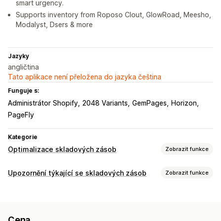
smart urgency.
Supports inventory from Roposo Clout, GlowRoad, Meesho,
Modalyst, Dsers & more
Jazyky
angličtina
Tato aplikace není přeložena do jazyka čeština
Funguje s:
Administrátor Shopify
2048 Variants
GemPages
Horizon
PageFly
Kategorie
Optimalizace skladových zásob
Zobrazit funkce
Správa skladových zásob
Upozornění týkající se skladových zásob
Zobrazit funkce
Sledování skladových zásob
Aktualizace v reálném čase
Notifikace
Notifikace a analytika
Nízký stav skladových zásob
Předobjednávky
Upozornění na nízké zásoby
Cena
Není skladem