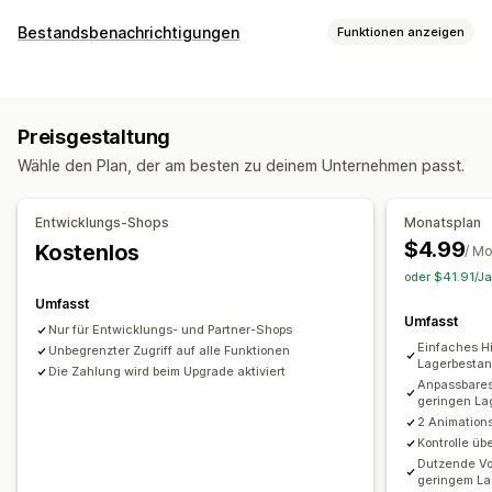
Inventarmanagement
Bestandsbenachrichtigungen
Funktionen anzeigen
Inventarverfolgung
Updates in Echtzeit
Benachrichtigungen
Benachrichtigungen und Analysen
Niedriger Lagerbestand
Vorabbestellungen
Nicht vorrätig
Benachrichtigungen über niedrige Lagerbestände
Preisgestaltung
Anpassung
Benachrichtigungen über nicht vorrätige Lagerbestände
Wähle den Plan, der am besten zu deinem Unternehmen passt.
Einstellungen für Benachrichtigungen
Einblicke
Statistiken
Benachrichtigungsvorlagen
Entwicklungs-Shops
Monatsplan
Schaltfläche für Benachrichtigungen
Bestandszähler
$4.99
Kostenlos
/ M
oder $41.91/Ja
Analysen und Berichte
Umfasst
Kundennachfrage
Inventarberichte
Inventarverfolgung
Umfasst
Nur für Entwicklungs- und Partner-Shops
Einfaches H
Unbegrenzter Zugriff auf alle Funktionen
Lagerbestan
Die Zahlung wird beim Upgrade aktiviert
Anpassbares
geringen La
2 Animation
Kontrolle üb
Dutzende Vo
geringem L