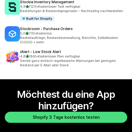
Stockie Inventory Management
von 5 Sternen
4,9
(121)
•
Kostenloser Test verfügbar
121 Rezensionen insgesamt
Bestellungen & Bestandsprognosen – Rechtzeitig nachbestellen
Built for Shopify
Stockroom ‑ Purchase Orders
von 5 Sternen
5,0
(13)
•
Kostenlos
13 Rezensionen insgesamt
Bestellaufträge, Bestandsverwaltung, Berichte, Selbstkosten
(COGS) + mehr
iAlert ‑ Low Stock Alert
von 5 Sternen
4,8
(86)
•
Kostenloser Plan verfügbar
86 Rezensionen insgesamt
Sende ganz einfach regelbasierte Warnungen bei geringem
Bestand per E-Mail oder Slack
Möchtest du eine App
hinzufügen?
Shopify 3 Tage kostenlos testen