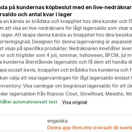
da på kundernas köpbeslut med en live-nedräknare
rsaldo och antal kvar i lager
 en känsla av brådska och knapphet hos dina kunder och få
 att visa en live-nedräknare för lågt lagersaldo som visar
i lager. Att skapa denna känsla av knapphet hos dina besöka
rteringsgrad. Designen för denna lagervarning är anpassning
t visas på specifika produkter. Nedräknaren innehåller äv
eor och högtider som 4 juli, sommar, halloween, BFCM, jul 
a kunderna återstående lagersaldo och få dem att handla d
pa socialt bevis, knapphet och brådska hos kunderna och f
kan välja att visa lagervarningen för lågt lagersaldo endast 
Inventory: Visa varningar om begränsat lagersaldo för att 
öder lagersaldon från Roposo Clout, GlowRoad, Meesho, Mo
ehåller automatöversatt text
Visa original
engelska
Denna app finns inte översatt till sven