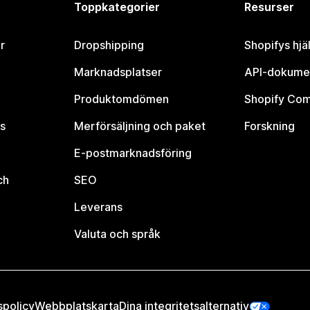
Toppkategorier
Resurser
r
Dropshipping
Shopifys hjä
Marknadsplatser
API-dokume
Produktomdömen
Shopify Co
s
Merförsäljning och paket
Forskning
E-postmarknadsföring
ch
SEO
Leverans
Valuta och språk
spolicy
Webbplatskarta
Dina integritetsalternativ