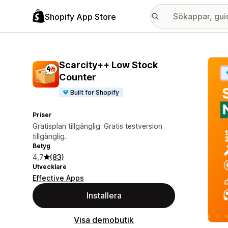
Shopify App Store
Galle
Scarcity++ Low Stock
Counter
Built for Shopify
Priser
Gratisplan tillgänglig. Gratis testversion
tillgänglig.
Betyg
4,7
(83)
Utvecklare
Effective Apps
Installera
Visa demobutik