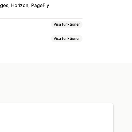
ges
Horizon
PageFly
Visa funktioner
Visa funktioner
d
er
om slut i lager
Insikter
lar
Aviseringsknapp
Lagerräknare
gerspårning