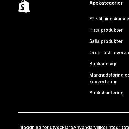
Appkategorier
Försäljningskanale
Hitta produkter
Sälja produkter
Order och leveran
Butiksdesign
Marknadsföring o
konvertering
Butikshantering
Inloggning för utvecklare
Användarvillkor
Integritet