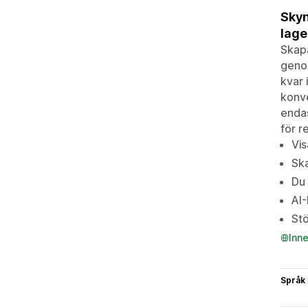
Skyn
lage
Skapa
genom
kvar 
konve
endas
för r
Vis
Ska
Du 
AI-
St
Inn
Språk