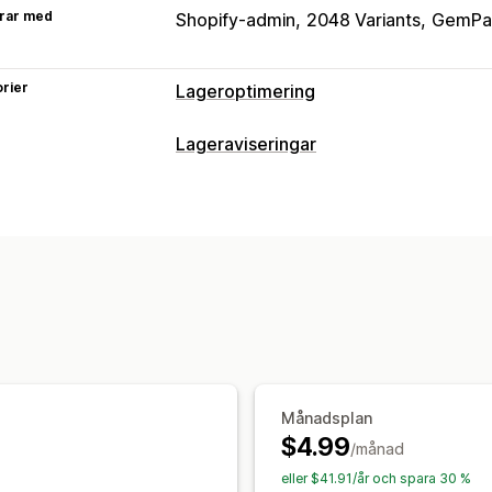
rar med
Shopify-admin
2048 Variants
GemPa
rier
Lageroptimering
Lagerhantering
Lageraviseringar
Lagerspårning
Uppdateringar i realti
Aviseringar
Aviseringar och analysverktyg
Lågt lager
Förbeställningar
Slut i lag
Aviseringar om lågt lager
Aviseringar 
Anpassning
Analysverktyg
Aviseringsinställningar
Aviseringsmal
Analyser och rapporter
Kundefterfrågan
Lagerrapporter
La
Månadsplan
$4.99
/månad
eller $41.91/år och spara 30 %