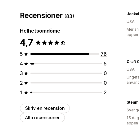
Recensioner
(83)
USA
Mer än
Helhetsomdöme
appen
4,7
5
76
Craft 
4
5
USA
3
0
Ungefä
2
0
använd
1
2
Steam
Skriv en recension
Sverig
Alla recensioner
15 dag
appen