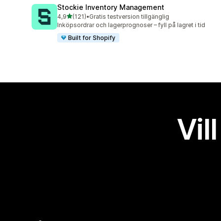
Stockie Inventory Management
av 5 stjärnor
4,9
(121)
•
Gratis testversion tillgänglig
121 recensioner totalt
Inköpsordrar och lagerprognoser – fyll på lagret i tid
Built for Shopify
Vil