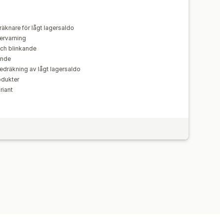
räknare för lågt lagersaldo
ervarning
ch blinkande
ende
 nedräkning av lågt lagersaldo
odukter
riant