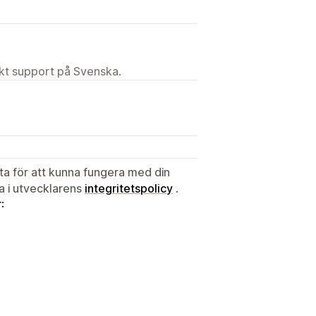
ekt support på Svenska.
ata för att kunna fungera med din
ta i utvecklarens
integritetspolicy
.
: