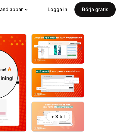
land appar
Logga in
Börja gratis
+ 3 till