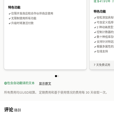
或 $41.91/年
特色功能
特色功能
仅限开发商店和合作伙伴商店使用
轻松添加具有
无限制使用所有功能
可自定义低库
升级时将激活付款
2 种动画类
控制计数器的
数十种低库存
支持针对特定
根据多属性的
在线支持
7 天免费试用
包含自动翻译的文本
显示原文
所有费用均以USD结算。 定期费用和基于使用情况的费用每 30 天收取一次。
评论
(83)