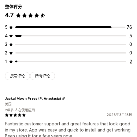
整体评分
4.7
5
76
4
5
3
0
2
0
1
2
撰写评论
所有评论
Jackal Moon Press (P. Anastasia)
美国
2年多 人在使用应用
2026年3月18日
Fantastic customer support and great features that look good
in my store. App was easy and quick to install and get working.
Been using it for a few years now.