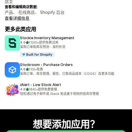
店主
查看和编辑商店数据:
产品、 在线商店、 Shopify 后台
查看详细信息
更多此类应用
Stockie Inventory Management
星（满分 5 星）
4.9
(120)
•
提供免费试用
总共 120 条评论
采购订单和库存预测 - 准时补货
Built for Shopify
Stockroom ‑ Purchase Orders
星（满分 5 星）
4.8
(13)
•
免费
总共 13 条评论
采购订单、库存管理、报告、已售商品成本（COGS）及更多功能
iAlert ‑ Low Stock Alert
星（满分 5 星）
4.8
(86)
•
提供免费套餐
总共 86 条评论
轻松通过电子邮件或 Slack 发送基于规则的低库存警报
想要添加应用？