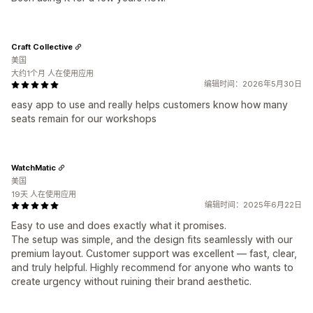
Craft Collective
美国
大约1个月 人在使用应用
编辑时间：2026年5月30日
easy app to use and really helps customers know how many
seats remain for our workshops
WatchMatic
美国
19天 人在使用应用
编辑时间：2025年6月22日
Easy to use and does exactly what it promises.
The setup was simple, and the design fits seamlessly with our
premium layout. Customer support was excellent — fast, clear,
and truly helpful. Highly recommend for anyone who wants to
create urgency without ruining their brand aesthetic.