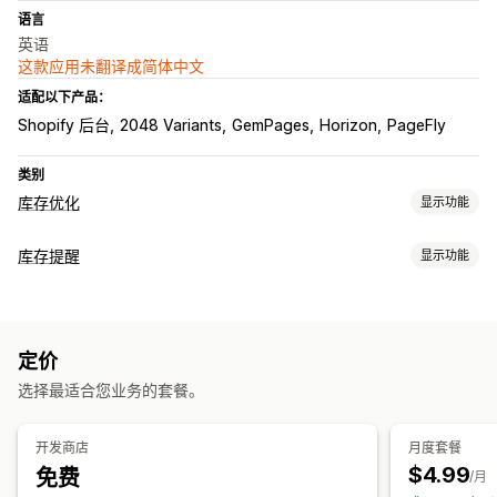
语言
英语
这款应用未翻译成简体中文
适配以下产品：
Shopify 后台
2048 Variants
GemPages
Horizon
PageFly
类别
库存优化
显示功能
库存管理
库存提醒
显示功能
库存跟踪
实时更新
通知
通知和分析
库存不足
预购
缺货
库存不足提醒
缺货通知
洞察
分析
定价
自定义
选择最适合您业务的套餐。
提醒设置
通知模板
通知按钮
库存计数器
分析和报告
开发商店
月度套餐
$4.99
免费
客户需求
库存报告
库存跟踪
/月