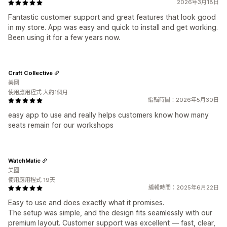
2026年3月18日
Fantastic customer support and great features that look good
in my store. App was easy and quick to install and get working.
Been using it for a few years now.
Craft Collective
美國
使用應用程式 大約1個月
編輯時間：2026年5月30日
easy app to use and really helps customers know how many
seats remain for our workshops
WatchMatic
美國
使用應用程式 19天
編輯時間：2025年6月22日
Easy to use and does exactly what it promises.
The setup was simple, and the design fits seamlessly with our
premium layout. Customer support was excellent — fast, clear,