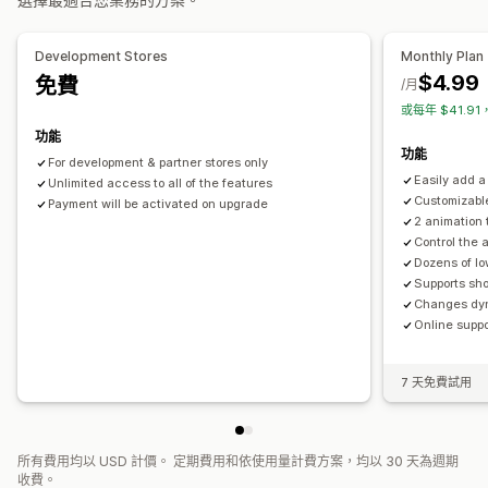
提醒設定
通知範本
通知按鈕
庫存計算工具
分析與報告
Development Stores
Monthly Plan
$4.99
免費
顧客需求
庫存報告
庫存追蹤
/月
或每年 $41.9
功能
功能
For development & partner stores only
Easily add a
Unlimited access to all of the features
Customizable
Payment will be activated on upgrade
2 animation 
Control the 
Dozens of l
Supports sho
Changes dyn
Online suppo
7 天免費試用
所有費用均以 USD 計價。 定期費用和依使用量計費方案，均以 30 天為週期
收費。