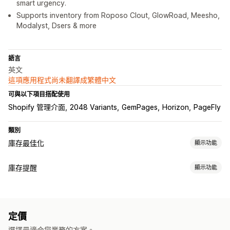
smart urgency.
Supports inventory from Roposo Clout, GlowRoad, Meesho,
Modalyst, Dsers & more
語言
英文
這項應用程式尚未翻譯成繁體中文
可與以下項目搭配使用
Shopify 管理介面
2048 Variants
GemPages
Horizon
PageFly
類別
庫存最佳化
顯示功能
庫存管理
庫存提醒
顯示功能
庫存追蹤
即時更新
通知
通知和分析
庫存不足
預購
無庫存
庫存不足提醒
無庫存通知
深入分析
分析
定價
自訂
選擇最適合您業務的方案。