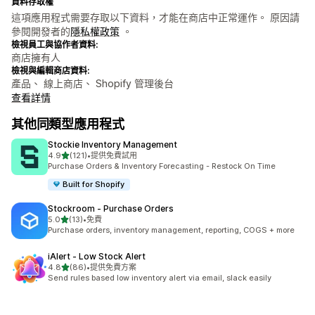
資料存取權
這項應用程式需要存取以下資料，才能在商店中正常運作。 原因請
參閱開發者的
隱私權政策
。
檢視員工與協作者資料:
商店擁有人
檢視與編輯商店資料:
產品、 線上商店、 Shopify 管理後台
查看詳情
其他同類型應用程式
Stockie Inventory Management
滿分 5 顆星
4.9
(121)
•
提供免費試用
共有 121 則評價
Purchase Orders & Inventory Forecasting - Restock On Time
Built for Shopify
Stockroom ‑ Purchase Orders
滿分 5 顆星
5.0
(13)
•
免費
共有 13 則評價
Purchase orders, inventory management, reporting, COGS + more
iAlert ‑ Low Stock Alert
滿分 5 顆星
4.8
(86)
•
提供免費方案
共有 86 則評價
Send rules based low inventory alert via email, slack easily