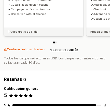
Supports up to 190+ currencies
All The Feat
Customizable design options
Auto locati
Cart page notification feature
Checkout cu
Compatible with all themes
Advanced pr
Option to ad
Prueba gratis de 5 día
Prueba gratis 
Contiene texto sin traducir
Mostrar traducción
Todos los cargos se facturan en USD. Los cargos recurrentes y por uso
se facturan cada 30 días.
Reseñas
(3)
Calificación general
5
5
3