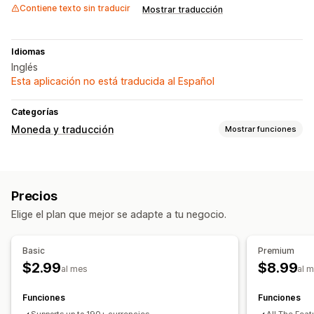
Contiene texto sin traducir
Mostrar traducción
Idiomas
Inglés
Esta aplicación no está traducida al Español
Categorías
Moneda y traducción
Mostrar funciones
Conversión de monedas
Geolocalización
Pago con moneda local
Precios
Múltiples monedas
Redondeo de precios
Elige el plan que mejor se adapte a tu negocio.
Visualización de precios
Traducción de idiomas
Basic
Premium
Cambio de idioma
$2.99
$8.99
al mes
al 
Funciones
Funciones