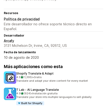
Recursos
Política de privacidad
Este desarrollador no ofrece soporte técnico directo en
Español.
Desarrollador
Arcafy
3131 Michelson Dr, Irvine, CA, 92612, US
Fecha de lanzamiento
10 de agosto de 2020
Más aplicaciones como esta
Shopify Translate & Adapt
de 5 estrellas
4.5
(1,395)
•
Gratis
1395 reseñas en total
Translate and adapt your store content for every market
T Lab ‑ AI Language Translate
de 5 estrellas
4.9
(924)
•
Instalación gratuita
924 reseñas en total
Translate your store into multiple languages to sell globally.
Built for Shopify