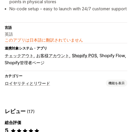
points in physical stores
No-code setup – easy to launch with 24/7 customer support
言語
英語
このアプリは日本語に翻訳されていません
連携対象システム・アプリ
チェックアウト
お客様アカウント
Shopify POS
Shopify Flow
Shopify管理者ページ
カテゴリー
ロイヤリティとリワード
機能を表示
プログラムの種類
リワードプログラム
VIP階層
レビュー
(17)
提供可能なリワード
総合評価
ポイント
ディスカウント
ギフトカード
POSリワード
5
無料配送
無料商品
バッジ