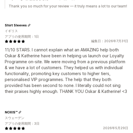
Thank you so much for your review — it truly means a lot to our team!
Shirt Sleeves
イギリス
アプリの使用期間：1日
編集日：2026年7月31日
11/10 STARS. I cannot explain what an AMAZING help both
Oskar & Katherine have been in helping us launch our Loyalty
Programme on-site. We were moving from a previous platform
& we have a lot of customers. They helped us with individual
functionality, promoting key customers to higher tiers,
personalised VIP programmes. The help that they both
provided has been second to none. I literally could not sing
their praises highly enough. THANK YOU Oskar & Katherine! <3
NOXIS™
スウェーデン
アプリの使用期間：3日
2026年5月29日