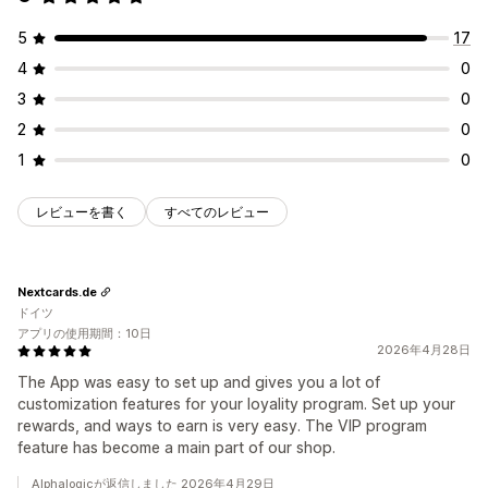
5
17
4
0
3
0
2
0
1
0
レビューを書く
すべてのレビュー
Nextcards.de
ドイツ
アプリの使用期間：10日
2026年4月28日
The App was easy to set up and gives you a lot of
customization features for your loyality program. Set up your
rewards, and ways to earn is very easy. The VIP program
feature has become a main part of our shop.
Alphalogicが返信しました 2026年4月29日