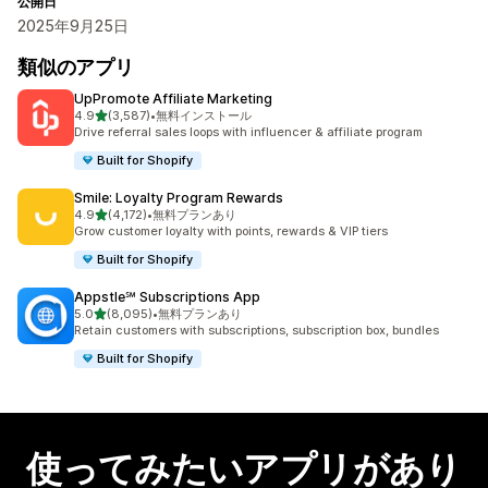
公開日
2025年9月25日
類似のアプリ
UpPromote Affiliate Marketing
5つ星中
4.9
(3,587)
•
無料インストール
合計レビュー数：3587件
Drive referral sales loops with influencer & affiliate program
Built for Shopify
Smile: Loyalty Program Rewards
5つ星中
4.9
(4,172)
•
無料プランあり
合計レビュー数：4172件
Grow customer loyalty with points, rewards & VIP tiers
Built for Shopify
Appstle℠ Subscriptions App
5つ星中
5.0
(8,095)
•
無料プランあり
合計レビュー数：8095件
Retain customers with subscriptions, subscription box, bundles
Built for Shopify
使ってみたいアプリがあり