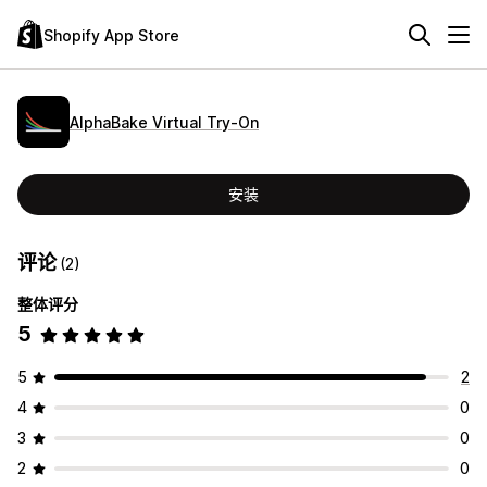
Shopify App Store
AlphaBake Virtual Try‑On
安装
评论
(2)
整体评分
5
5
2
4
0
3
0
2
0