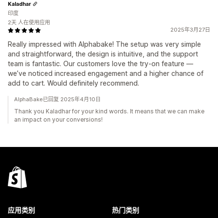
Kaladhar
印度
2天 人在使用应用
2025年3月27日
Really impressed with Alphabake! The setup was very simple
and straightforward, the design is intuitive, and the support
team is fantastic. Our customers love the try-on feature —
we’ve noticed increased engagement and a higher chance of
add to cart. Would definitely recommend.
AlphaBake已回复 2025年4月10日
Thank you Kaladhar for your kind words. It means that we can make
an impact on your conversions!
应用类别
热门类别