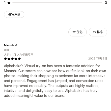
1
0
撰写评论
优化
排序
Maatshi
印度
大约1个月 人在使用应用
2025年5月5日
Alphabake’s Virtual try-on has been a fantastic addition for
Maatshi. Customers can now see how outfits look on their own
photos, making their shopping experience far more interactive
and personal. Engagement has jumped, and conversion rates
have improved noticeably. The outputs are highly realistic,
intuitive, and delightfully easy to use. Alphabake has truly
added meaningful value to our brand.