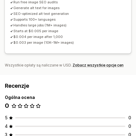
Run free image SEO audits
Generate alt text for images
SEO-optimized alt text generation
Supports 100+ languages
Handles large jobs (1M+ images)
Starts at $0.005 per image
$0.004 per image after 1,000
$0.003 per image (10K–1M+ images)
Wszystkie opłaty są naliczane w USD.
Zobacz wszystkie opcje cen
Recenzje
Ogólna ocena
0
5
0
4
0
3
0