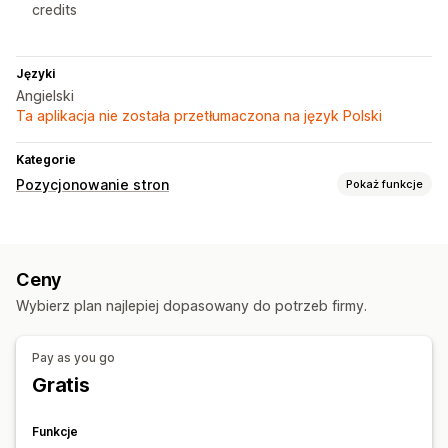
credits
Języki
Angielski
Ta aplikacja nie została przetłumaczona na język Polski
Kategorie
Pozycjonowanie stron
Pokaż funkcje
Narzędzia SEO
Alternatywny tekst
Edycja zbiorcza
Ceny
Generowanie treści przy pomocy AI
Wybierz plan najlepiej dopasowany do potrzeb firmy.
Optymalizacja obrazów
Automatyzacje
Monitorowanie wydajności
Pay as you go
Wynik SEO
Audyty
Analizy
Analizy zawartości
Gratis
Ruch na stronie internetowej
Funkcje