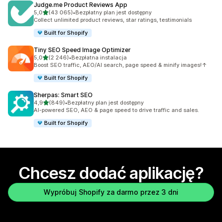
Judge.me Product Reviews App
na 5 gwiazdek
5,0
(43 065)
•
Bezpłatny plan jest dostępny
Łączna liczba recenzji: 43065
Collect unlimited product reviews, star ratings, testimonials
Built for Shopify
Tiny SEO Speed Image Optimizer
na 5 gwiazdek
5,0
(2 246)
•
Bezpłatna instalacja
Łączna liczba recenzji: 2246
Boost SEO traffic, AEO/AI search, page speed & minify images!↑
Built for Shopify
Sherpas: Smart SEO
na 5 gwiazdek
4,9
(849)
•
Bezpłatny plan jest dostępny
Łączna liczba recenzji: 849
AI-powered SEO, AEO & page speed to drive traffic and sales.
Built for Shopify
Chcesz dodać aplikację?
Wypróbuj Shopify za darmo przez 3 dni