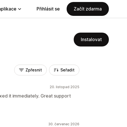
aplikace
Přihlásit se
Začít zdarma
Instalovat
Zpřesnit
Seřadit
20. listopad 2025
xed it immediately. Great support
30. červenec 2026