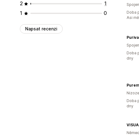
2
1
Spojen
1
0
Doba p
Asi m
Napsat recenzi
Puriva
Spojen
Doba p
dny
Purem
Nizoz
Doba p
dny
VISUA
Němec