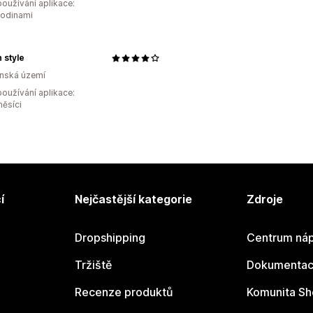
oužívání aplikace:
hodinami
 style
inská území
oužívání aplikace:
měsíci
í
Nejčastější kategorie
Zdroje
Dropshipping
Centrum náp
Tržiště
Dokumentace
Recenze produktů
Komunita Sh