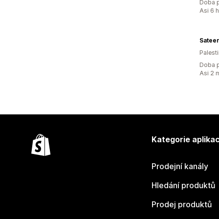
Doba p
Asi 6 
Sateen
Palest
Doba p
Asi 2 
Kategorie aplikac
Prodejní kanály
Hledání produktů
Prodej produktů