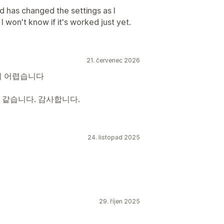
d has changed the settings as I
I won't know if it's worked just yet.
21. červenec 2026
기 어렵습니다
 같습니다. 감사합니다.
24. listopad 2025
29. říjen 2025