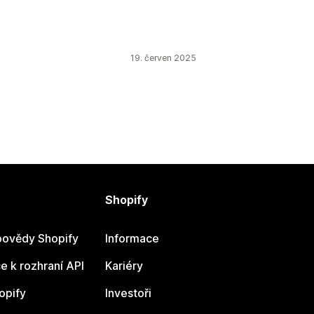
19. červen 2025
Shopify
ovědy Shopify
Informace
 k rozhraní API
Kariéry
opify
Investoři