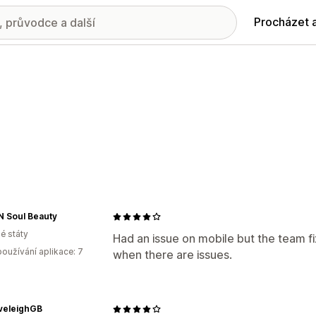
Procházet 
N Soul Beauty
é státy
Had an issue on mobile but the team fi
oužívání aplikace: 7
when there are issues.
veleighGB