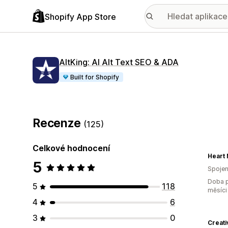
Shopify App Store
AltKing: AI Alt Text SEO & ADA
Built for Shopify
Recenze
(125)
Celkové hodnocení
Heart 
5
Spojen
Doba p
5
118
měsíci
4
6
3
0
Creati