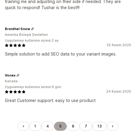
training me and adjusting on their side if needed. They are
quick to respond! Tushar is the best!!!
Brenthel Snow
Amerika Birleşik Devletleri
Uygulamayı kullanma süresi:2 ay
25 Kasım 2025
Simple solution to add SEO data to your variant images.
Vonex
Kanada
Uygulamayı kullanma süresi:6 gün
24 Kasım 2025
Great Customer support. easy to use product
1
4
5
6
7
13