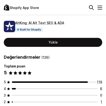
Shopify App Store
AltKing: AI Alt Text SEO & ADA
Built for Shopify
Yükle
Değerlendirmeler
(126)
Toplam puan
5
5
119
4
6
3
0
2
1