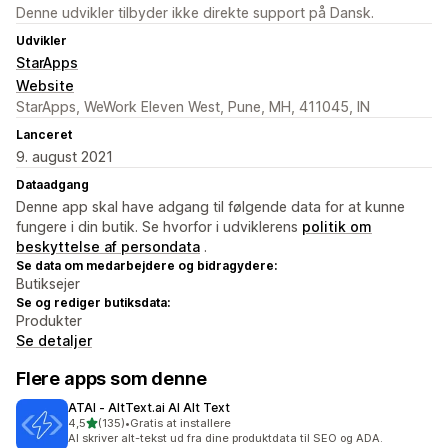
Denne udvikler tilbyder ikke direkte support på Dansk.
Udvikler
StarApps
Website
StarApps, WeWork Eleven West, Pune, MH, 411045, IN
Lanceret
9. august 2021
Dataadgang
Denne app skal have adgang til følgende data for at kunne
fungere i din butik. Se hvorfor i udviklerens
politik om
beskyttelse af persondata
.
Se data om medarbejdere og bidragydere:
Butiksejer
Se og rediger butiksdata:
Produkter
Se detaljer
Flere apps som denne
ATAI ‑ AltText.ai AI Alt Text
ud af 5 stjerner
4,5
(135)
•
Gratis at installere
135 anmeldelser i alt
AI skriver alt-tekst ud fra dine produktdata til SEO og ADA.