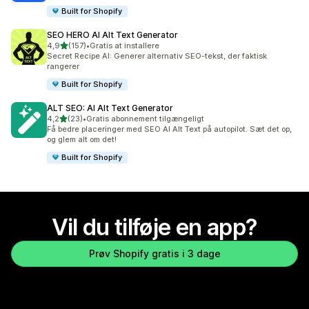
Built for Shopify
SEO HERO AI Alt Text Generator
ud af 5 stjerner
4,9
(157)
•
Gratis at installere
157 anmeldelser i alt
Secret Recipe AI: Generer alternativ SEO-tekst, der faktisk
rangerer
Built for Shopify
ALT SEO: AI Alt Text Generator
ud af 5 stjerner
4,2
(23)
•
Gratis abonnement tilgængeligt
23 anmeldelser i alt
Få bedre placeringer med SEO AI Alt Text på autopilot. Sæt det op,
og glem alt om det!
Built for Shopify
Vil du tilføje en app?
Prøv Shopify gratis i 3 dage