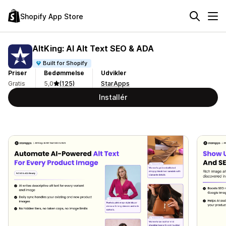
Shopify App Store
AltKing: AI Alt Text SEO & ADA
Built for Shopify
Priser
Bedømmelse
Udvikler
Gratis
5,0
(125)
StarApps
Installér