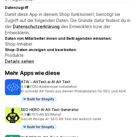
Datenzugriff
Damit diese App in deinem Shop funktioniert, benötigt sie
Zugriff auf die folgenden Daten. Die Gründe dafür findest du in
der
Datenschutzerklärung
des Entwicklers bzw. der
Entwicklerin.
Daten von Mitarbeiter:innen und Beitragenden einsehen:
Shop-Inhaber
Shop-Daten anzeigen und bearbeiten:
Produkte
Details sehen
Mehr Apps wie diese
ATAI ‑ AltText.ai AI Alt Text
von 5 Sternen
4,5
(135)
•
Kostenlose Installation
135 Rezensionen insgesamt
KI schreibt Alt-Texte aus deinen Produktdaten für SEO und ADA.
Built for Shopify
SEO HERO AI Alt Text Generator
von 5 Sternen
4,9
(157)
•
Ab $5/Monat
157 Rezensionen insgesamt
Secret Recipe AI: SEO Alt-Text der wirklich rankt
Built for Shopify