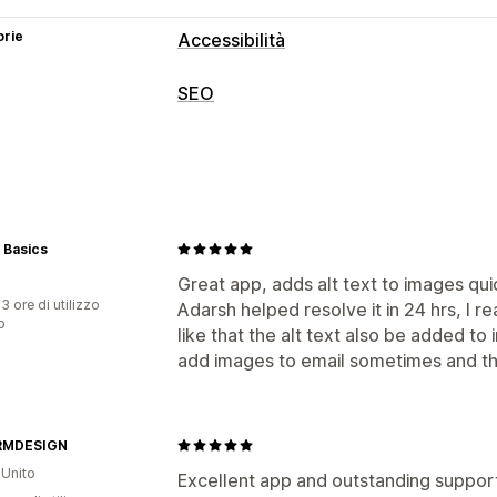
orie
Accessibilità
Tipi di conformità
SEO
ADA
AODA
EAA
WCAG
In base all
Strumenti SEO
Strumenti di accessibilità
Testo alternativo
Generazione basata 
Testo alternativo
SEO
Basato sull’IA
Automazioni
API e webhook
Monitoraggio delle performance
 Basics
Punteggio SEO
Analisi
Analisi dei co
Great app, adds alt text to images qui
3 ore di utilizzo
Adarsh helped resolve it in 24 hrs, I re
p
like that the alt text also be added t
add images to email sometimes and th
RMDESIGN
Unito
Excellent app and outstanding suppor