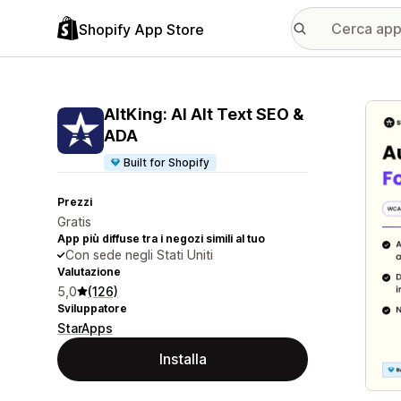
Shopify App Store
Galle
AltKing: AI Alt Text SEO &
ADA
Built for Shopify
Prezzi
Gratis
App più diffuse tra i negozi simili al tuo
Con sede negli Stati Uniti
Valutazione
5,0
(126)
Sviluppatore
StarApps
Installa