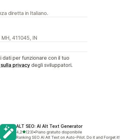
a diretta in Italiano.
 MH, 411045, IN
dati per funzionare con il tuo
 sulla privacy
degli sviluppatori.
ALT SEO: AI Alt Text Generator
stelle su 5
4,2
(23)
•
Piano gratuito disponibile
23 recensioni totali
Ranking SEO AI Alt Text on Auto‑Pilot. Do it and Forget it!