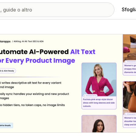
Sfogli
ria immagini in evidenza