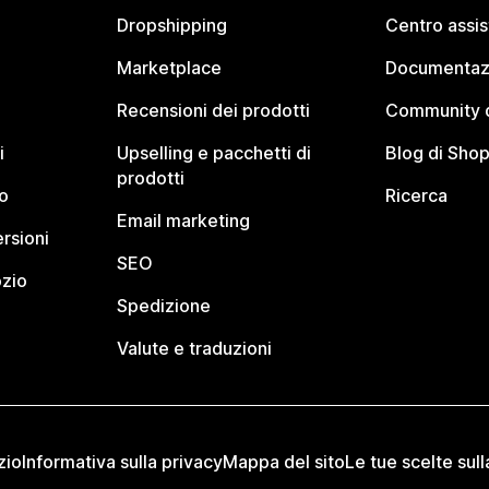
Dropshipping
Centro assi
Marketplace
Documentaz
Recensioni dei prodotti
Community d
i
Upselling e pacchetti di
Blog di Shop
prodotti
o
Ricerca
Email marketing
rsioni
SEO
ozio
Spedizione
Valute e traduzioni
zio
Informativa sulla privacy
Mappa del sito
Le tue scelte sull