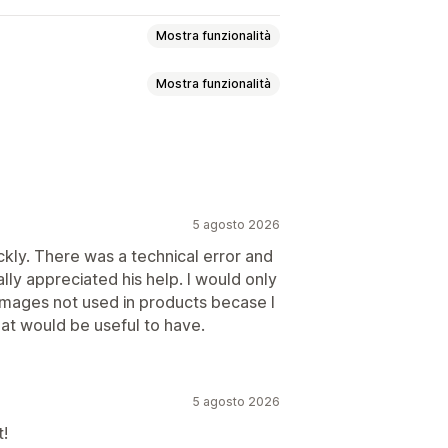
Mostra funzionalità
Mostra funzionalità
’area geografica
sull’IA
Ottimizzazione immagini
5 agosto 2026
ntenuti
ckly. There was a technical error and
ally appreciated his help. I would only
o images not used in products becase I
at would be useful to have.
5 agosto 2026
t!