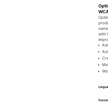
Opti
WCA
Optim
produ
names
with 
impro
Add
Aut
Cre
Ma
Wor
Lingu
Funzi