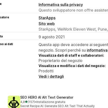
se
Informativa sulla privacy
Questo sviluppatore non offre assistenz
patore
StarApps
Sito web
StarApps, WeWork Eleven West, Pune,
ta
9 agosto 2021
o ai dati
Questa app deve accedere ai seguenti 
negozio. Scopri perché su
informativa
Visualizza dati di staff e collaboratori:
Proprietario del negozio
Visualizza e modifica i dati del negozio:
Prodotti
Vedi i dettagli
SEO HERO AI Alt Text Generator
stelle su 5
4,9
(157)
•
Installazione gratuita
157 recensioni totali
Secret Recipe AI: Generate SEO Alt Text That Actually