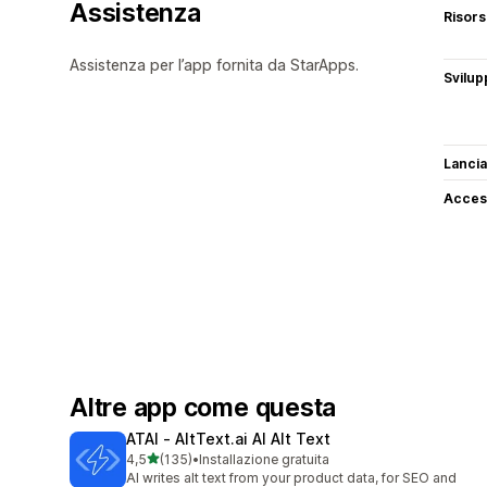
Assistenza
Risor
Assistenza per l’app fornita da StarApps.
Svilup
Lancia
Access
Altre app come questa
ATAI ‑ AltText.ai AI Alt Text
stelle su 5
4,5
(135)
•
Installazione gratuita
135 recensioni totali
AI writes alt text from your product data, for SEO and