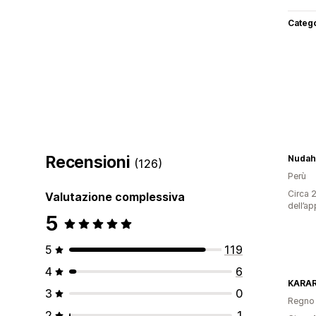
Categ
Recensioni
Nudah
(126)
Perù
Circa 2
Valutazione complessiva
dell’ap
5
5
119
4
6
KARA
3
0
Regno 
2
1