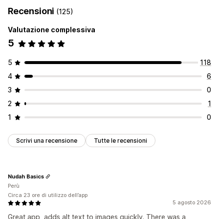
Testo alternativo
SEO
Basato sull’IA
Recensioni
(125)
Ottimizzazione immagini
Automazioni
API e webhook
Valutazione complessiva
Monitoraggio delle performance
5
Punteggio SEO
Analisi
Analisi dei contenuti
5
118
4
6
3
0
2
1
1
0
Scrivi una recensione
Tutte le recensioni
Nudah Basics
Perù
Circa 23 ore di utilizzo dell’app
5 agosto 2026
Great app, adds alt text to images quickly. There was a