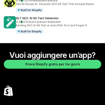
stelle su 5
4,9
(157)
•
Installazione gratuita
157 recensioni totali
Secret Recipe AI: Generate SEO Alt Text That Actually Ranks
Built for Shopify
ALT SEO: AI Alt Text Generator
stelle su 5
4,2
(23)
•
Piano gratuito disponibile
23 recensioni totali
Ranking SEO AI Alt Text on Auto‑Pilot. Do it and Forget it!
Built for Shopify
Vuoi aggiungere un’app?
Prova Shopify gratis per tre giorni