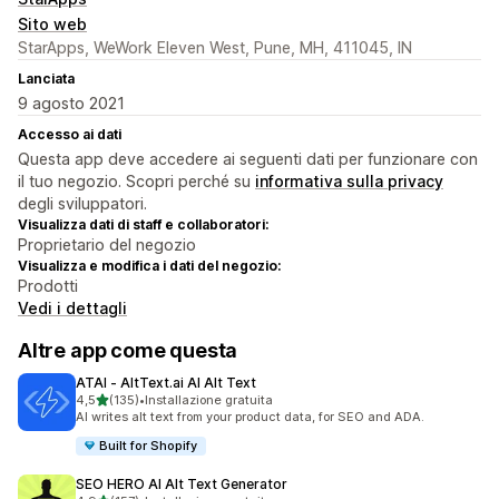
Sito web
StarApps, WeWork Eleven West, Pune, MH, 411045, IN
Lanciata
9 agosto 2021
Accesso ai dati
Questa app deve accedere ai seguenti dati per funzionare con
il tuo negozio. Scopri perché su
informativa sulla privacy
degli sviluppatori.
Visualizza dati di staff e collaboratori:
Proprietario del negozio
Visualizza e modifica i dati del negozio:
Prodotti
Vedi i dettagli
Altre app come questa
ATAI ‑ AltText.ai AI Alt Text
stelle su 5
4,5
(135)
•
Installazione gratuita
135 recensioni totali
AI writes alt text from your product data, for SEO and ADA.
Built for Shopify
SEO HERO AI Alt Text Generator