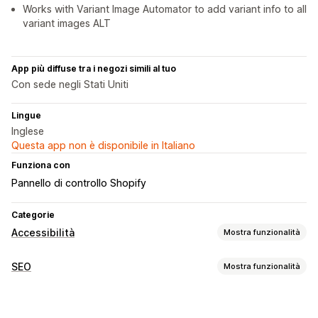
Works with Variant Image Automator to add variant info to all
variant images ALT
App più diffuse tra i negozi simili al tuo
Con sede negli Stati Uniti
Lingue
Inglese
Questa app non è disponibile in Italiano
Funziona con
Pannello di controllo Shopify
Categorie
Accessibilità
Mostra funzionalità
Tipi di conformità
SEO
Mostra funzionalità
ADA
AODA
EAA
WCAG
In base all’area geografica
Strumenti SEO
Strumenti di accessibilità
Testo alternativo
Generazione basata sull’IA