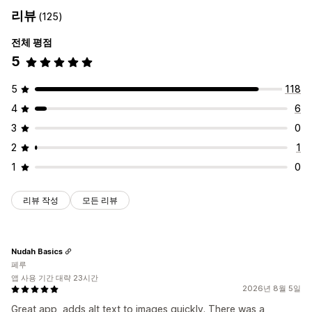
대체 텍스트
SEO
AI 기반
리뷰
(125)
실적 모니터링
전체 평점
SEO 점수
분석
콘텐츠 분석
5
5
118
4
6
3
0
2
1
1
0
리뷰 작성
모든 리뷰
Nudah Basics
페루
앱 사용 기간 대략 23시간
2026년 8월 5일
Great app, adds alt text to images quickly. There was a