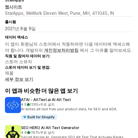
웹사이트
StarApps, WeWork Eleven West, Pune, MH, 411045, IN
출시됨
2021년 8월 9일
데이터 액세스
이 앱이 회원님의 스토어에서 작동하려면 다음 데이터에 액세스해
야 합니다. 개발자의
개인정보처리방침
에서 그 이유를 알아보세요.
직원 및 참여자 데이터 보기:
스토어 소유자
스토어 데이터 보기 및 편집:
제품
세부 정보 보기
이 앱과 비슷한 더 많은 앱 보기
ATAI ‑ AltText.ai AI Alt Text
별 5개 중
4.5
(135)
•
무료 설치
총 리뷰 135개
AI writes alt text from your product data, for SEO and ADA.
Built for Shopify
SEO HERO AI Alt Text Generator
별 5개 중
4.9
(157)
•
무료 설치
총 리뷰 157개
Secret Recipe AI: Generate SEO Alt Text That Actually Ranks