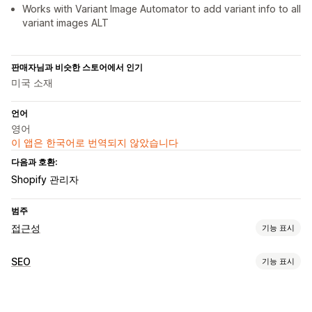
Works with Variant Image Automator to add variant info to all
variant images ALT
판매자님과 비슷한 스토어에서 인기
미국 소재
언어
영어
이 앱은 한국어로 번역되지 않았습니다
다음과 호환:
Shopify 관리자
범주
접근성
기능 표시
규정 준수 유형
SEO
기능 표시
ADA
AODA
EAA
WCAG
지역 기반
SEO 도구
접근성 도구
대체 텍스트
AI 생성
이미지 최적화
자동화
API 및 Webhook