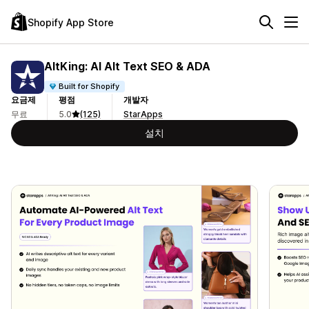
Shopify App Store
AltKing: AI Alt Text SEO & ADA
Built for Shopify
요금제
평점
개발자
무료
5.0
(125)
StarApps
설치