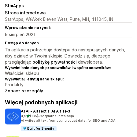
StarApps
Strona internetowa
StarApps, WeWork Eleven West, Pune, MH, 411045, IN
Wprowadzenie na rynek
9 sierpień 2021
Dostęp do danych
Ta aplikacja potrzebuje dostępu do następujących danych,
aby działać w Twoim sklepie. Dowiedz się, dlaczego,
przeglądając
politykę prywatności
dewelopera.
Wyświetlanie danych pracowników i współpracowników:
Właściciel sklepu
Wyświetlaj i edytuj dane sklepu:
Produkty
Zobacz szczegóły
Więcej podobnych aplikacji
ATAI ‑ AltText.ai AI Alt Text
na 5 gwiazdek
4,5
(135)
•
Bezpłatna instalacja
Łączna liczba recenzji: 135
AI writes alt text from your product data, for SEO and ADA.
Built for Shopify