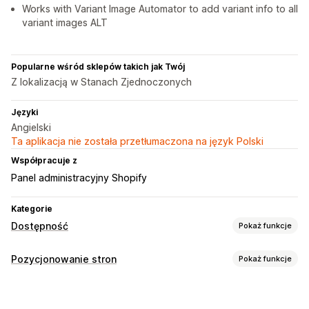
Works with Variant Image Automator to add variant info to all
variant images ALT
Popularne wśród sklepów takich jak Twój
Z lokalizacją w Stanach Zjednoczonych
Języki
Angielski
Ta aplikacja nie została przetłumaczona na język Polski
Współpracuje z
Panel administracyjny Shopify
Kategorie
Dostępność
Pokaż funkcje
Typy zgodności
Pozycjonowanie stron
Pokaż funkcje
ADA
AODA
EAA
Standard WCAG
Według regionu
Narzędzia SEO
Narzędzia ułatwień dostępu
Alternatywny tekst
Generowanie treści przy pomocy AI