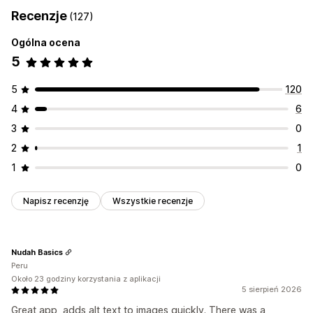
Alternatywny tekst
Pozycjonowanie stron
Recenzje
(127)
Optymalizacja obrazów
Automatyzacje
Oparte na sztucznej inteligencji
API i elementy webhook
Ogólna ocena
5
Monitorowanie wydajności
Wynik SEO
Analizy
Analizy zawartości
5
120
4
6
3
0
2
1
1
0
Napisz recenzję
Wszystkie recenzje
Nudah Basics
Peru
Około 23 godziny korzystania z aplikacji
5 sierpień 2026
Great app, adds alt text to images quickly. There was a