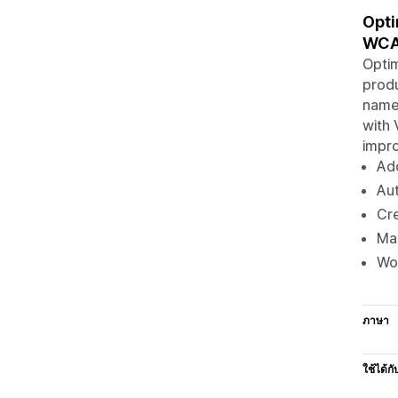
Opti
WCA
Optim
produ
names
with 
impro
Add
Aut
Cre
Ma
Wor
ภาษา
ใช้ได้กั