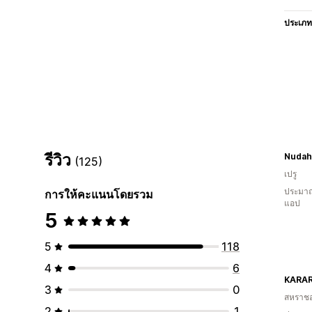
ประเภท
รีวิว
Nudah
(125)
เปรู
ประมาณ
การให้คะแนนโดยรวม
แอป
5
5
118
4
6
KARA
3
0
สหราช
2
1