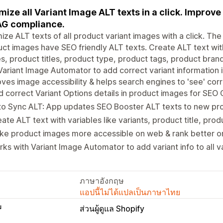
mize all Variant Image ALT texts in a click. Improve
G compliance.
ize ALT texts of all product variant images with a click. Th
ct images have SEO friendly ALT texts. Create ALT text with
, product titles, product type, product tags, product bran
Variant Image Automator to add correct variant information in
ves image accessibility & helps search engines to 'see' corr
 correct Variant Options details in product images for SEO
o Sync ALT: App updates SEO Booster ALT texts to new pro
ate ALT text with variables like variants, product title, prod
ke product images more accessible on web & rank better 
ks with Variant Image Automator to add variant info to all 
ภาษาอังกฤษ
แอปนี้ไม่ได้แปลเป็นภาษาไทย
บ
ส่วนผู้ดูแล Shopify