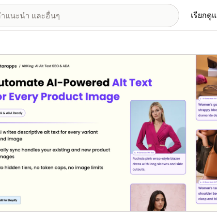
เรียกดู
อรีรูปภาพที่แสดง