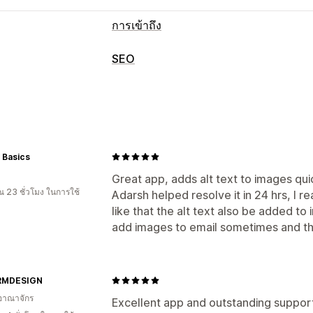
การเข้าถึง
ประเภทการปฏิบัติตามข้อกำหนด
SEO
ADA
AODA
EAA
WCAG
ตามภูมิภาค
เครื่องมือ SEO
เครื่องมือการเข้าถึง
ข้อความแสดงแทน
การสร้างด้วย AI
การ
ข้อความแสดงแทน
SEO
ขับเคลื่อนด้วย 
การทำงานอัตโนมัติ
API และเว็บฮุก
การเฝ้าติดตามประสิทธิภาพ
 Basics
คะแนน SEO
การวิเคราะห์
การวิเคราะห์
Great app, adds alt text to images qui
 23 ชั่วโมง ในการใช้
Adarsh helped resolve it in 24 hrs, I re
like that the alt text also be added t
add images to email sometimes and th
RMDESIGN
อาณาจักร
Excellent app and outstanding suppor