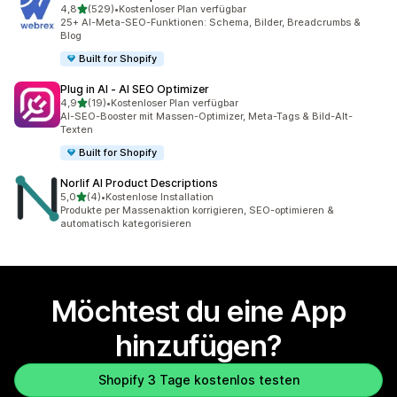
von 5 Sternen
4,8
(529)
•
Kostenloser Plan verfügbar
529 Rezensionen insgesamt
25+ AI-Meta-SEO-Funktionen: Schema, Bilder, Breadcrumbs &
Blog
Built for Shopify
Plug in AI ‑ AI SEO Optimizer
von 5 Sternen
4,9
(19)
•
Kostenloser Plan verfügbar
19 Rezensionen insgesamt
AI-SEO-Booster mit Massen-Optimizer, Meta-Tags & Bild-Alt-
Texten
Built for Shopify
Norlif AI Product Descriptions
von 5 Sternen
5,0
(4)
•
Kostenlose Installation
4 Rezensionen insgesamt
Produkte per Massenaktion korrigieren, SEO-optimieren &
automatisch kategorisieren
Möchtest du eine App
hinzufügen?
Shopify 3 Tage kostenlos testen