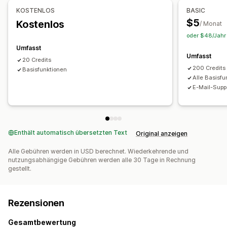
SEO-Wertung
Audits
Einblicke und Tipps
Analysen
KOSTENLOS
BASIC
Tracking der Rangliste
Website-Traffic
$5
Kostenlos
/ Monat
oder $48/Jahr 
Umfasst
Umfasst
20 Credits
200 Credits
Basisfunktionen
Alle Basisfu
E-Mail-Supp
Enthält automatisch übersetzten Text
Original anzeigen
Alle Gebühren werden in USD berechnet. Wiederkehrende und
nutzungsabhängige Gebühren werden alle 30 Tage in Rechnung
gestellt.
Rezensionen
Gesamtbewertung