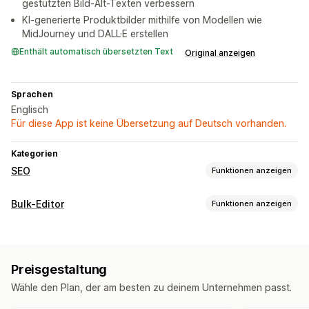
gestützten Bild-Alt-Texten verbessern
KI-generierte Produktbilder mithilfe von Modellen wie
MidJourney und DALL·E erstellen
Enthält automatisch übersetzten Text
Original anzeigen
Sprachen
Englisch
Für diese App ist keine Übersetzung auf Deutsch vorhanden.
Kategorien
SEO
Funktionen anzeigen
SEO-Tools
Bulk-Editor
Funktionen anzeigen
ALT-Text
Dateibenennung
Meta-Tags
Bearbeitbare Ressourcen
Massenbearbeitung
KI-Generierung
Lokale SEO
Bilder
Beschreibungen
Bildoptimierung
Geschwindigkeitsoptimierung
Preisgestaltung
Optimierung der Inhalte
Automatisierungen
Aktionen
Wähle den Plan, der am besten zu deinem Unternehmen passt.
SEO-Updates
KI-Assistenz
Massenbearbeitung
Leistungsüberwachung