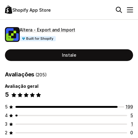
Shopify App Store
Altera ‑ Export and Import
Built for Shopify
Instale
Avaliações
(205)
Avaliação geral
5
5
199
4
5
3
1
2
0